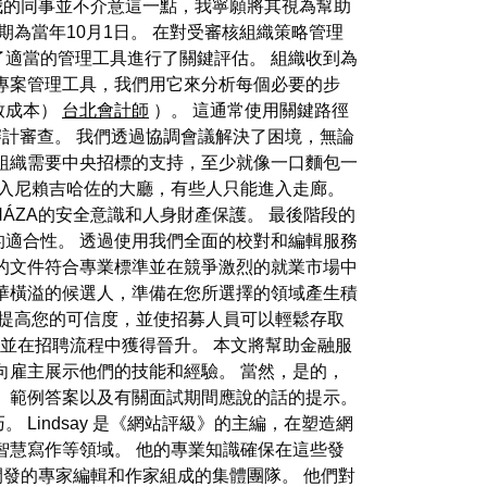
，我的同事並不介意這一點，我寧願將其視為幫助
為當年10月1日。 在對受審核組織策略管理
適當的管理工具進行了關鍵評估。 組織收到為
個專案管理工具，我們用它來分析每個必要的步
致成本）
台北會計師
）。 這通常使用關鍵路徑
格的審計審查。 我們透過協調會議解決了困境，無論
組織需要中央招標的支持，至少就像一口麵包一
入尼賴吉哈佐的大廳，有些人只能進入走廊。
GYHÁZA的安全意識和人身財產保護。 最後階段的
適合性。 透過使用我們全面的校對和編輯服務
的文件符合專業標準並在競爭激烈的就業市場中
華橫溢的候選人，準備在您所選擇的領域產生積
以提高您的可信度，並使招募人員可以輕鬆存取
，並在招聘流程中獲得晉升。 本文將幫助金融服
向雇主展示他們的技能和經驗。 當然，是的，
、範例答案以及有關面試期間應說的話的提示。
indsay 是《網站評級》的主編，在塑造網
智慧寫作等領域。 他的專業知識確保在這些發
開發的專家編輯和作家組成的集體團隊。 他們對