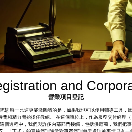
istration and Corpora
營業項目登記
。人工智慧 唯一比這更能激勵我的是，如果我也可以使用輔導工具
時間和精力開始擔任教練。 在這個職位上，作為服務交付經理
 在這個過程中，我們與許多內部部門接觸，包括供應商，我們把事情
下，「正式」的直接經理通常對專案經理每天處理的事情只有一個