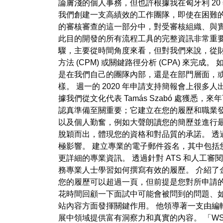
論膚淺的個人事務，但也許根據我在匈牙利 2
我們創建一支高績效的工作團隊，即使在困難
的審核審查的這一部分中，對受審核組織、與
此目的開發的所有流程工具的完整資訊非常重要
驟，主要從時間角度來看，但對我們來說，從
方法 (CPM) 或關鍵路徑分析 (CPA) 
是在我們自己的團隊內部，還是在部門層面，
樣。 週一的 2020 年申請支持簡報會上很
據我們從文化代表 Tamás Szabó 處獲悉，
認真準備至關重要；它建立在您的履歷和職業
以及個人勤奮，例如大聲朗讀您的簡歷並進行
脫穎而出，體現您的資格和對品質的承諾。 
極影響。 建立專業的電子郵件簽名，其中包括
更詳細的專業資訊。 透過針對 ATS 和人
務專業人士學習如何撰寫有效的履歷。 介紹了
您的履歷可以超過一頁，但前提是您對所申請
花時間回顧一下面試中可能會被問到的問題、如何
站內容方面發揮關鍵作用。 他領導著一支由編
展中領域提供富有洞察力和真實的內容。 「W