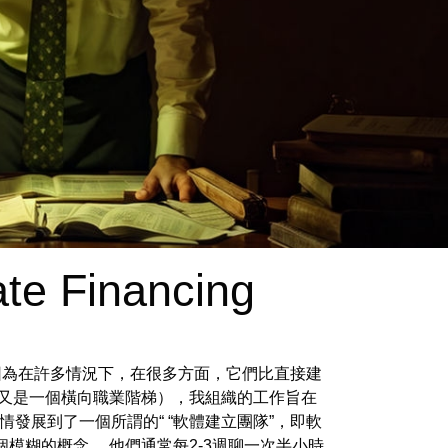
te Financing
，因為在許多情況下，在很多方面，它們比直接建
（又是一個橫向職業階梯），我組織的工作旨在
發展到了一個所謂的“ “軟體建立團隊”，即軟
模糊的概念。 他們通常每2-3週聊一次半小時