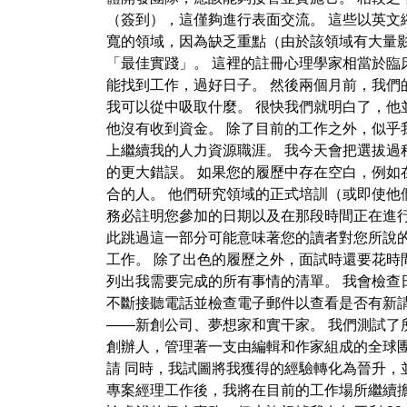
（簽到），這僅夠進行表面交流。 這些以英文
寬的領域，因為缺乏重點（由於該領域有大量影
「最佳實踐」。 這裡的註冊心理學家相當於臨
能找到工作，過好日子。 然後兩個月前，我們
我可以從中吸取什麼。 很快我們就明白了，他
他沒有收到資金。 除了目前的工作之外，似乎我
上繼續我的人力資源職涯。 我今天會把選拔過
的更大錯誤。 如果您的履歷中存在空白，例
合的人。 他們研究領域的正式培訓（或即使他
務必註明您參加的日期以及在那段時間正在進行
此跳過這一部分可能意味著您的讀者對您所說
工作。 除了出色的履歷之外，面試時還要花時
列出我需要完成的所有事情的清單。 我會檢查
不斷接聽電話並檢查電子郵件以查看是否有新
——新創公司、夢想家和實干家。 我們測試了所有用於線
創辦人，管理著一支由編輯和作家組成的全球團隊
請 同時，我試圖將我獲得的經驗轉化為晉升，並
專案經理工作後，我將在目前的工作場所繼續