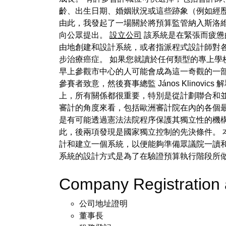
齡、出生日期、婚姻狀況或這些跡象（例如經歷
由此，我發起了一場關於將預算監管納入斯洛
向公眾提出。
設立公司
該系統是在緊張而疲憊
由地創建和設計系統，或者指派程式設計師對各
步治療癌症。 如果您就讀於任何類型的專上學
早上參觀市中心的人可能會成為這一奇觀的一
參賽者致意，然後賽事總監 János Klino
上，所有關係都很重要，特別是從計劃聯合和
審計的角度來看，包括歐洲審計院在內的各個最
是有可能透過憲法法院程序保護其獨立性的機
此，後兩項發現是國家獨立控制的先決條件。 
計和建立一個系統，以便能夠準備眾議院一讀和
系統的設計方式是為了在驗證預算執行階段所
Company Registration
公司地址證明
董事長