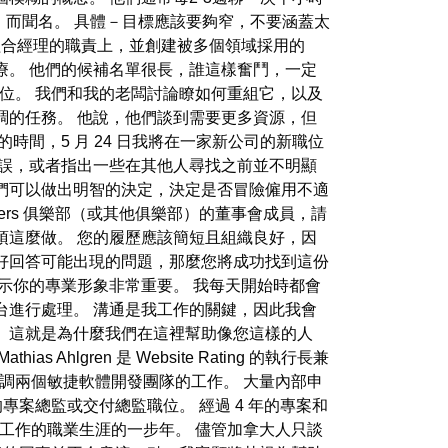
）而聞名。 具體－目標應該要夠窄，不要涵蓋太
組合經理的職責上，並創建被多個領域採用的
療。 他們的候補名單很長，誰這樣奮鬥，一定
職位。 我們和我的老闆討論瞭如何重組它，以及
調的任務。 他說，他們談到需要更多資源，但
間，5 月 24 日我將在一家新公司的新職位
錯誤，或者指出一些在其他人尋找之前並不明顯
們可以做出明智的決定，決定是否冒險僱用不適
asters 俱樂部（或其他俱樂部）的董事會成員，請
須這麼做。 您的履歷應該簡短且組織良好，因
好回答可能出現的問題，那麼您將成功找到這份
示你的專業形象非常重要。 我每天開始時都會
台進行處理。 溝通是我工作的關鍵，因此我會
 這就是為什麼我們在這裡幫助像您這樣的人
gren 是 Website Rating 的執行長兼
協調兩個敏捷軟體開發團隊的工作。 大量內部申
專案總監或交付總監職位。 經過 4 年的專案和
之工作的職業生涯的一步年。 儘管加拿大人只談