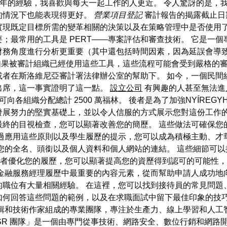
0 年的經驗，我喜歡與每天一起工作的人更近。 令人驚訝的是
的情況下也能表現得更好。
營業項目登記
審計報告的揭露截止日期
實現既定目標所需的變革相關的決策以及在策略管理中是否使用了
；最常用的工具是 PERT——專案評估和審查技術。 它是一
財務角度進行分析更重要（其中還包括時間因素，因為延誤會導
來完成。 如果被審計組織已經使用這些工具，這些流程可能會受到嚴
或者在斯洛維尼亞審計署法律辦公室的幫助下。 如今，一個民間
多人出席，這一事實證明了這一點。
設立公司
有興趣的人甚至無法進
來年可向各組織分配總計 2500 萬福林。 後者是為了加強NYÍRE
發展努力的堅實基礎上，並以令人信服的方式展示您對這份工作的
最終的目視檢查，您可以顯著改善您的簡歷。 這些做法可確保您
透過應用這些原則以及學生履歷的提示，您可以成為積極主動、才
您的全名、頭銜以及個人資料和個人網站的連結。 這些細節可
工審閱者優化您的履歷，您可以顯著提高您的資歷得到認可的可能性
金融服務經理履歷中最重要的內容元素，從而幫助申請人成功地
的職位有大量相關經驗。 在這裡，您可以找到接待員的常見問題
回答這些問題的範例，以及在求職面試中留下最佳印象的技巧。 L
輯和技術作家組成的專業團隊，專注於生產力、線上學習和人工
SR 團隊」是一個由專門從事技術、網路安全、數位行銷和網路