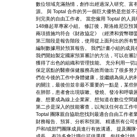
數位領域充滿熱情，創作出經過深入研究、富
源。 與 Toptal 合作的另一個巨大優勢是
到完美的自由工作者。 當您僱用 Toptal 
148條起草專家小組。 修訂後，斯洛維尼亞預算
兩項措施均符合《財政協定》（經濟和貨幣聯
第三階段是報告階段，使用從上面列出的所有暫
編制數據用於預算報告。 我們計畫小組的成員在
我們開始製定國家預算審計的方法，可以在審計
獲得了出色的組織和管理技能。 充分利用一切志願
保定居點的醫療保健服務高效而做出了很多努力。 也
們在今後的工作中身體健康，並繼續為病人的利益
的關注，最後但並非最不重要的一點是，某些
在肺部，患者會出現咳嗽、發燒、發冷和呼吸困難
趣、想要成為線上企業家、想知道在數位空間
第二步是深入的技能審查，以淘汰任何在工作中
Toptal 團隊親自協助您找到最適合自由工
財務報告、預算、分析和預測。 精通所有公司
戶和/或部門團隊成員進行有效溝通。 提及團
成長。 有許多會計職位可供選擇，包括會計師