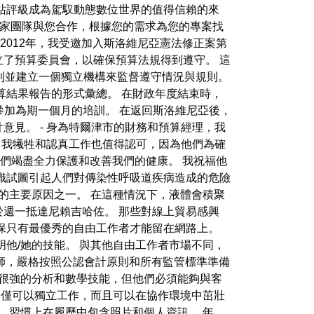
站評級成為駕馭動態數位世界的值得信賴的來
 的專家團隊與您合作，根據您的需求為您的專案找
 2012年，我受邀加入斯洛維尼亞憲法修正案第
還設立了預算委員會，以確保預算法規得到遵守。 這
則並建立一個獨立機構來監督遵守情況與規則。
算結果報告的形式彙總。 在財政年度結束時，
中參加為期一個月的培訓。 在返回斯洛維尼亞後，
見。 - 身為特爾津市的財務和預算經理，我
士的自我犧牲和認真工作也值得認可，因為他們為確
的同事們竭盡全力保護和改善我們的健康。 我祝福他
組織試圖引起人們對傳染性呼吸道疾病造成的危險
的主要原因之一。 在這種情況下，液體會積聚
於週一抵達尼賴吉哈佐。 那些對線上貿易感興
保只有最優秀的自由工作者才能留在網路上。
他/她的技能。 與其他自由工作者市場不同，
計師，嚴格按照公認會計原則和所有監管標準準備
有很強的分析和數學技能，但他們必須能夠與客
不僅可以獨立工作，而且可以在協作環境中茁壯
，習慣上在履歷中包含照片和個人資訊。 年