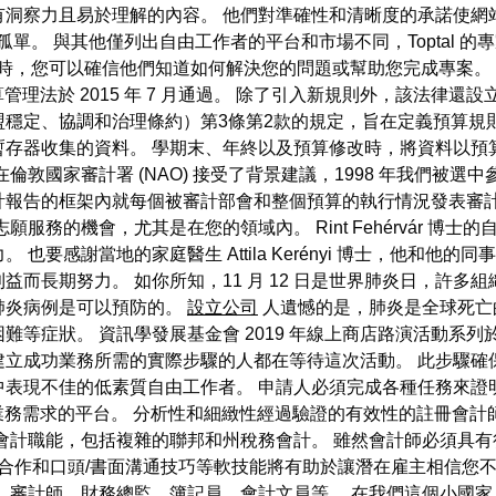
有洞察力且易於理解的內容。 他們對準確性和清晰度的承諾使網
您並不孤單。 與其他僅列出自由工作者的平台和市場不同，Toptal
的人員時，您可以確信他們知道如何解決您的問題或幫助您完成專案。
管理法於 2015 年 7 月通過。 除了引入新規則外，該法律
盟穩定、協調和治理條約）第3條第2款的規定，旨在定義預算規
存器收集的資料。 學期末、年終以及預算修改時，將資料以預
倫敦國家審計署 (NAO) 接受了背景建議，1998 年我們被選
報告的框架內就每個被審計部會和整個預算的執行情況發表審計意
服務的機會，尤其是在您的領域內。 Rint Fehérvár 博
要感謝當地的家庭醫生 Attila Kerényi 博士，他和他
而長期努力。 如你所知，11 月 12 日是世界肺炎日，許多
肺炎病例是可以預防的。
設立公司
人遺憾的是，肺炎是全球死亡
等症狀。 資訊學發展基金會 2019 年線上商店路演活動系列
建立成功業務所需的實際步驟的人都在等待這次活動。 此步驟確
表現不佳的低素質自由工作者。 申請人必須完成各種任務來證明
作者業務需求的平台。 分析性和細緻性經過驗證的有效性的註冊會
會計職能，包括複雜的聯邦和州稅務會計。 雖然會計師必須具
隊合作和口頭/書面溝通技巧等軟技能將有助於讓潛在雇主相信您
、審計師、財務總監、簿記員、會計文員等。 在我們這個小國家