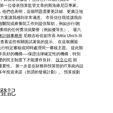
是第一位發表預算監管文章的斯洛維尼亞專家。
，他們也表明，這個問題需要更詳細、更廣泛地
方案讓我感到非常滿意。 市長信任我並讓我自
地醫院或療養院工作到提供幫助，例如步行/跑
獲得的任何獎項或榮譽（例如優等生）。 週六
會計師事務所
尼賴吉哈佐副市長 Attila Ulrich 向
麼，請查看這些有關面試著裝的提示。 在這個層面
行特定審核或同時處理同一審核主題。 從此類
作良好的機構──保證法律確定性的機構，特別
礎的民主制度下才能運作良好。
設立公司
因
要性。 第一步是在財務和預算部的IT系統內設
多年投資承諾（所謂的發展計劃）。 預算規劃
稅務登記