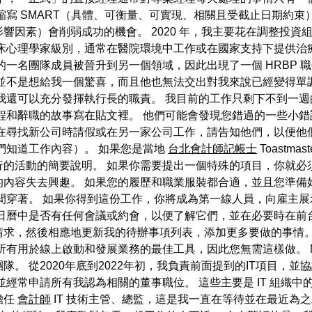
縮寫 SMART（具體、可衡量、可實現、相關且受截止日期約束
響因素）會削弱成功的機會。 2020 年，我主要花在調整投資
床心理學家級別，通常在醫院環境中工作或在國家支持下提供治
的一名團隊成員被晉升到另一個領域，因此出現了一個 HRBP 
並不是想給我一個驚喜，而且他也無法交出對我來說已經變得單
還可以充分發揮執行長的職責。 我目前的工作只剩下不到一週的時
程和辭職的故事寫在貼文裡。 他們可能會發現您錯過的一些小
如在尋找新公司時請假或在另一家公司工作，請告知他們，以便他
們知道工作內容）。 如果您是當地
台北會計師記帳士
Toastm
的活動的簡要說明。 如果你需要提出一個特殊的項目，你就必
的內容失去興趣。 如果您的履歷和職業服裝都合適，並且您準備
間穿著。 如果你得到這份工作，你將成為第一線人員，向雇主展
日曆中是否有任何會議或約會，以便了解它們，並在必要時在前
請求，然後相應地更新我的待辦事項列表，添加更多要做的事情。
上啟動和發展業務的最佳工具，因此您無需這樣做。 Mathias Ahl
。 從2020年底到2022年初，我負責前面提到的IT項目，並
經常申請所有我認為相關的董事職位。 這些主要是 IT 組織中的
擔任
會計師
IT 技術主管、總監，這是我一直在等待並在最近為