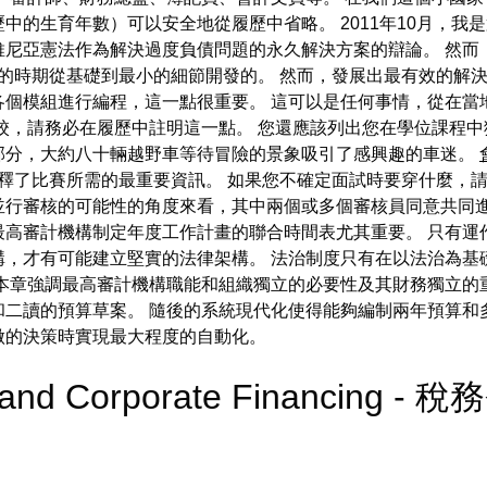
中的生育年數）可以安全地從履歷中省略。 2011年10月，我
維尼亞憲法作為解決過度負債問題的永久解決方案的辯論。 然而
的時期從基礎到最小的細節開發的。 然而，發展出最有效的解決
個模組進行編程，這一點很重要。 這可以是任何事情，從在當
校，請務必在履歷中註明這一點。 您還應該列出您在學位課程中
部分，大約八十輛越野車等待冒險的景象吸引了感興趣的車迷。
vics 解釋了比賽所需的最重要資訊。 如果您不確定面試時要穿什
並行審核的可能性的角度來看，其中兩個或多個審核員同意共同進
高審計機構制定年度工作計畫的聯合時間表尤其重要。 只有運
構，才有可能建立堅實的法律架構。 法治制度只有在以法治為基
本章強調最高審計機構職能和組織獨立的必要性及其財務獨立的重
二讀的預算草案。 隨後的系統現代化使得能夠編制兩年預算和
做的決策時實現最大程度的自動化。
 and Corporate Financing - 