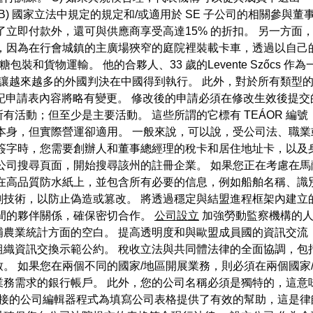
) 國家立法中規定的規定和/或適用於 SE 子公司的相關參與董
付款外，還可與供應商享受高達15% 的折扣。 另一方面，Lászl
內，因為在行會城鎮的主廣場狹窄的庭院裡裝載卡車，透過以自己
從事咖啡糖包裝和貨物運輸。 他的合夥人、33 歲的Levente Sző
準”，讓越來越多的外國判決在中國得到執行。 此外，對於所有類
司登記申請表內容將略有變更。 修改後的申請必須在修改生效後提
活動；但至少是主要活動。 這些所謂的它標有 TEÁOR 編
本身，但實際營運卻適用。 一般來說，可以說，受公司法、職業
簽字時，您需要創辦人和董事總經理的稅卡和居住地址卡，以及
公司搜尋頁面，開始搜尋該州的註冊企業。 如果您正在考慮在
在高品質防水紙上，並包含所有必要的信息，例如船舶名稱、識
刷技術，以防止偽造或篡改。 將透過穩定與結盟進程框架內建立
之間的夥伴關係，確保密切合作。
公司設立
加強勞動監察機構的人
農業統計方面的空白。 提高透明度和與歐盟成員國的資訊交流
織資訊交換示範公約。 稅收立法與共同體法律的全面協調，包
。 如果您在兩個不同的國家/地區開展業務，則必須在兩個國家
業務需求的銀行帳戶。 此外，您的公司名稱必須是獨特的，這意
 服務連接的公司編輯器程式為填寫公司表格提供了有效的幫助，這是