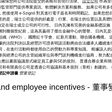
以確保您向公司法院提交的表格符合現行法律。
設立公司
作為全
和監管部門提供專業資訊、軟體解決方案和服務。 如果公司有多
然後使用 e-Szignó 對其進行電子簽名和時間戳記。 如果
意的是，瑞士公司提供的好處是：行業、在瑞士的位置以及具體
確定在瑞士成立公司的可行性。 日內瓦擁有完善的金融基礎設施
溯到幾個世紀前，這為其贏得了傑出金融中心的聲譽。 日內瓦是
組織（WHO）、國際紅十字會、紅新月運動、聯合國各機構。 
據的法院判決以及經營許可證表明該活動將由合法繼承人繼續進
同，在進行活動時都使用自己的勞動力和專業知識。 根據該人
參與經濟公司的主管組織單位與專門談判機構進行協商，努力配合
以書面協議形式確定員工參與SE的規則。 普通合夥企業和簡單有限合
限責任公司和有限責任公司是透過公司協議和基本規則（章程）創建的
登記申請書
營業登記
 and employee incentives - 