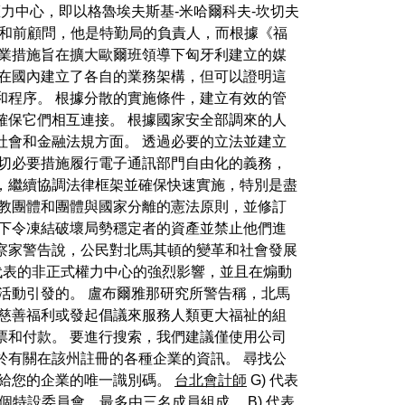
力中心，即以格魯埃夫斯基-米哈爾科夫-坎切夫
子和前顧問，他是特勤局的負責人，而根據《福
商業措施旨在擴大歐爾班領導下匈牙利建立的媒
們在國內建立了各自的業務架構，但可以證明這
和程序。 根據分散的實施條件，建立有效的管
確保它們相互連接。 根據國家安全部調來的人
社會和金融法規方面。 透過必要的立法並建立
切必要措施履行電子通訊部門自由化的義務，
，繼續協調法律框架並確保快速實施，特別是盡
宗教團體和團體與國家分離的憲法原則，並修訂
登下令凍結破壞局勢穩定者的資產並禁止他們進
察家警告說，公民對北馬其頓的變革和社會發展
代表的非正式權力中心的強烈影響，並且在煽動
活動引發的。 盧布爾雅那研究所警告稱，北馬
供慈善福利或發起倡議來服務人類更大福祉的組
票和付款。 要進行搜索，我們建議僅使用公司
於有關在該州註冊的各種企業的資訊。 尋找公
配給您的企業的唯一識別碼。
台北會計師
G) 代表
特設委員會，最多由三名成員組成。 B) 代表