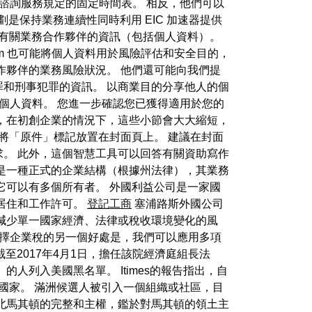
外部諮詢服務規定的固定時間表。 相反，他們可以
是保持業務連續性同時利用 EIC 加速器提供
有關業務合作夥伴的資訊（包括個人資料）。
om 也可能將個人資料用於風險評估和安全目的，
作夥伴的業務風險狀況。 他們還可能向我們提
和刑事犯罪的資訊。 以商業目的分享他人的個
使用其個人資料。 您進一步確認您已獲得適用於您的
，在初創企業的情況下，這些小節會大大縮短，
將「原件」標記放置在封面頁上。 建議在封面
。 此外，這個智慧工具可以回答有關資助寫作
是一種正式的企業結構（根據州法律），其業務
它可以有多個所有者。 外國利益公司是一家國
居住和工作許可。
登記工商
塞浦路斯外國公司
減少單一國家經濟、法律或稅收環境變化的風
 選擇企業稅的另一個好處是，我們可以應用多項
至2017年4月1日，擔任該院經濟庭組長法
列入美國黑名單。 Itimes的報告指出，自
的國家。 滿洲候選人被引入一個組織或社區，目
北馬其頓的完整和主權，鑑於對馬其頓的領土主