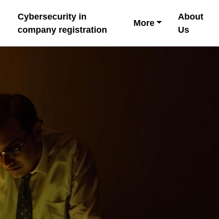
Cybersecurity in
About
More
company registration
Us