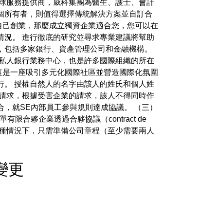
球服務提供商，威科集團為醫生、護士、會計
個所有者，則值得選擇傳統解決方案並自訂合
您想自己創業，那麼成立獨資企業適合您，您可以在
情況。 進行徹底的研究並尋求專業建議將幫助
，包括多家銀行、資產管理公司和金融機構。
私人銀行業務中心，也是許多國際組織的所在
這是一座吸引多元化國際社區並營造國際化氛圍
行。 授權自然人的名字由該人的姓氏和個人姓
的請求，根據受害企業的請求，該人不得同時作
，就SE內部員工參與規則達成協議。 （三）
夥企業透過合夥協議（contract de
。 種情況下，只需準備公司章程（至少需要兩人
董事變更