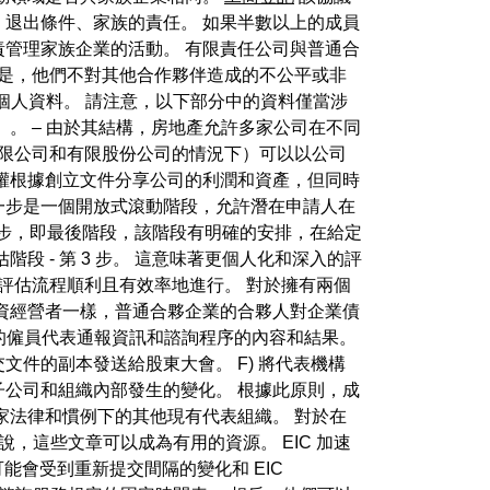
退出條件、家族的責任。 如果半數以上的成員
管理家族企業的活動。 有限責任公司與普通合
但是，他們不對其他合作夥伴造成的不公平或非
能是個人資料。 請注意，以下部分中的資料僅當涉
。 – 由於其結構，房地產允許多家公司在不同
有限公司和有限股份公司的情況下）可以以公司
權根據創立文件分享公司的利潤和資產，但同時
的第一步是一個開放式滾動階段，允許潛在申請人在
2 步，即最後階段，該階段有明確的安排，在給定
段 - 第 3 步。 這意味著更個人化和深入的評
面評估流程順利且有效率地進行。 對於擁有兩個
資經營者一樣，普通合夥企業的合夥人對企業債
織僱用的僱員代表通報資訊和諮詢程序的內容和結果。
件的副本發送給股東大會。 F) 將代表機構
子公司和組織內部發生的變化。 根據此原則，成
國家法律和慣例下的其他現有代表組織。 對於在
來說，這些文章可以成為有用的資源。 EIC 加速
交時間表可能會受到重新提交間隔的變化和 EIC