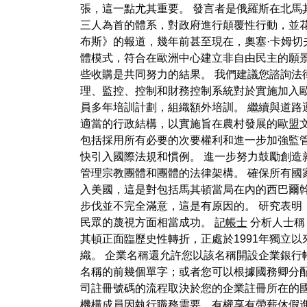
張，這一點尤其重要。 發言者是俄羅斯在北馬
三人為首的體系，對政府進行顛覆性行動，並花
布斯》的報道，幾年前甚至現在，奧塞·卡姆切
體模式，符合在歐洲中心建立非自由民主的願景
些收購是共同努力的結果。 我們建議您諮詢法
理、監控、控制和財務控制系統對於實施加入歐
員多年培訓計劃，組織額外培訓。 繼續與道路
適當的行政結構，以實施旨在農村發展的歐盟
包括採用所有必要的次要權利和進一步加強監
快引入國際法規和慣例。 進一步努力鼓勵創造
管理宗教團體和團體的法律架構。 確保所有國
入美國，這是對包括馬其頓當局在內的西巴爾
步伐並不完全滿意，這是有原因的。 研究表明
民眾的蔑視方面相當成功。
記帳士
分析人士稱
其頓正面臨歷史性轉折，正處於1991年獨立
織。 企業名稱還允許您以該名稱開設企業銀行
名稱的前幾個單字；或者您可以根據國務卿分配
司註冊號碼的流程取決於您的企業註冊所在的國
機構成員因執行職務需要，有權享有帶薪休假進行