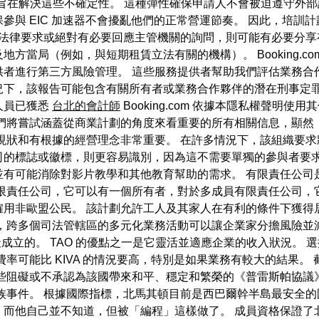
培訓計劃旨在解決這些不確定性。 這種彈性確保申請人不會被迫遵守
與 EIC 加速器不會擾亂他們的正常營運節奏。 因此，培訓計劃
法律要求或絕對有必要回應主管機關的詢問，則可能有必要分享
方當局（例如，與短期租賃立法有關的機構）。 Booking.c
者進行第三方風險管理。 這些服務提供者幫助我們評估業務合
況下，該報告可能包含有關所有者或業務合作夥伴的潛在刑事定罪
人員已獲悉
台北的會計師
Booking.com 依據本隱私權聲明
我們將嘗試涵蓋從商業計劃的角度來看重要的所有相關信息，顯然
現狀和有根據的經營理念非常重要。 在許多情況下，該組織要求
司的標誌或徽標，則更容易識別，因為這不需要單獨的參與者要求
並有可能消除對影片教學和其他教育幫助的需求。 有限責任公司
限責任公司，它可以有一個所有者，對於多成員有限責任公司，
僱用非歐盟公民。 該計劃允許工人及其家人在有利的條件下獲得
如，跨多個司法管轄區的多元化業務活動可以讓企業家分擔風險並
一天成立的。 TAO 的優點之一是它靈活並適應企業的收入狀況。
率可能比 KIVA 的情況要高，特別是如果業務有較大的結果。 截
阻礙或不承認為該國帶來和平、穩定和繁榮的《普雷斯帕協議》的人
種族事件。 根據國際指標，北馬其頓目前是西巴爾幹半島最安全
，而他自己並不知道，但被「編程」這樣做了。 成員資格保證了