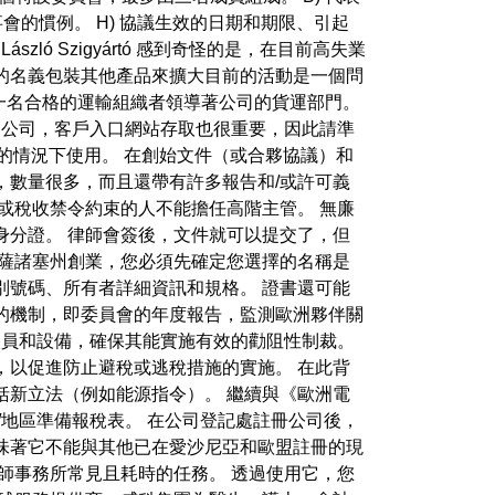
事會的慣例。 H) 協議生效的日期和期限、引起
ó Szigyártó 感到奇怪的是，在目前高失業
的名義包裝其他產品來擴大目前的活動是一個問
cs 作為一名合格的運輸組織者領導著公司的貨運部門。
型的公司，客戶入口網站存取也很重要，因此請準
交的情況下使用。 在創始文件（或合夥協議）和
號，數量很多，而且還帶有許多報告和/或許可義
或稅收禁令約束的人不能擔任高階主管。 無廉
身分證。 律師會簽後，文件就可以提交了，但
馬薩諸塞州創業，您必須先確定您選擇的名稱是
別號碼、所有者詳細資訊和規格。 證書還可能
的機制，即委員會的年度報告，監測歐洲夥伴關
員和設備，確保其能實施有效的勸阻性制裁。
，以促進防止避稅或逃稅措施的實施。 在此背
括新立法（例如能源指令）。 繼續與《歐洲電
/地區準備報稅表。 在公司登記處註冊公司後，
味著它不能與其他已在愛沙尼亞和歐盟註冊的現
律師事務所常見且耗時的任務。 透過使用它，您