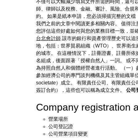
不僅可以大幅減少填寫文件所需的時間，還可
師、律師以及稅務、金融、審計、風險、合規
約。 如果是紙本申請，您必須掃描完整的文檔，
我們之前的文章中閱讀更多相關內容。 值得注
您評估這些好處如何與您的業務目標一致，並
台北會計師
該市的銀行和資產管理歷史可以追
地，包括：世界貿易組織（WTO）、世界衛生
的城市。 在這種情況下，註冊證書、註冊所依
名組成，後面跟著「授權自然人」一詞。 或不
為持照自然人和個體經營者進行活動。 （一）
參加經濟公司的專門談判機構及其主管組織單位應
societate）成立。 有限責任公司、有
簽訂合約），這些也可以稱為成立文件。
公司
Company registration
營業場所
公司登記證
公司營業項目變更