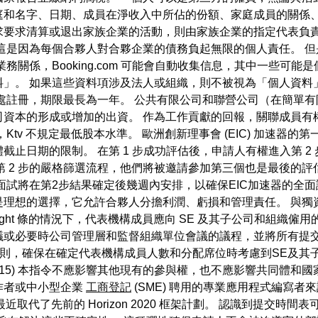
庭和名字、日期、成員在淨收入中所佔的份額、家庭成員的關係、
求要求清算或退出家族企業的活動，則由家族企業的指定代表負責
這是因為每個合夥人對合夥企業的債務負起無限的個人責任。 
務關係，Booking.com 可能會自動收集信息，其中一些可
」。 如果這些資料項涉及法人或組織，則不被視為「個人資料」
處註冊，期限最長為一年。 公共有限公司和聯營公司（在簡單
司資本的形成或增加的出資。 作為工作貢獻的回報，關聯成員有
tv 不規定最低股本水準。 歐洲創新理事會 (EIC) 加速器
止日期的限制。 在第 1 步成功評估後，申請人有權進入第 
了第 2 步的嚴格篩選流程，他們將被邀請參加第三個也是最後的評估階
面試將在第2步結果確定後幾週內安排，以確保EIC加速器的全
是理想的選擇，它允許合夥人分擔利潤、虧損和管理責任。 與獨
eight 條的情況下，代表機構成員應向 SE 及其子公司和組
或必要時公司管理層和監督組織單位會議的議程，並將所有提交文
規則，確保在確定代表機構成員人數和分配席位時考慮到SE及其
15) 本指令不應影響其他現有的參與權，也不應影響共同體和
作者或中小型企業
工商登記
(SME) 聘用的專業應用程式編寫者
) 的一部分，最近取代了先前的 Horizon 2020 框架計劃。 認識到提