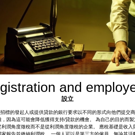
istration and employe
設立
速器諮詢 各種招標的發起人或提供貸款的銀行要求以不同的形式向他們
，因為這可能會降低獲得支持/貸款的機會。 為自己的目的而製
從利潤角度徵稅而不是從利潤角度徵稅的企業。 應稅基礎是收入
國家報告並繳納利潤稅。 一個人可以是第三方的僱員，無論其活