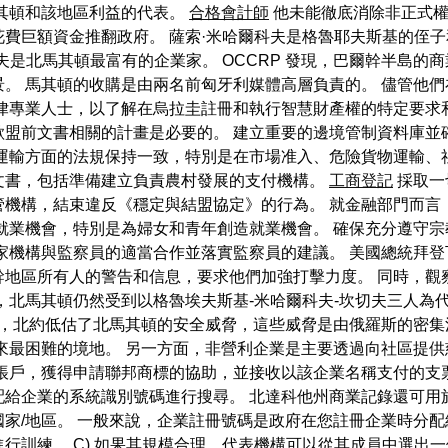
其頓和該地區利益的代表。
合格會計師
他未能徹底消除非正式權
費巨額資金推翻政府。 薩索·米哈爾科夫是格魯耶夫斯基的侄
夫是北馬其頓最富有的企業家。 OCCRP 發現，巴爾幹半島的
。 馬其頓的收購是由兩名前匈牙利媒體高層負責的。 儘管他
律專業人士，以了解在烏拉圭註冊和執行智慧財產權的特定要求
盟前文書相關的計畫是必要的。 建立重要的邊境管制資料庫並
運輸方面的法規保持一致，特別是在市場准入、危險貨物運輸、
文書，包括準備建立負責農村發展的支付機構。
工商登記
採取一
管機構，結束違反《穩定與結盟協定》的行為。 就金融部門而言
就業機會，特別是為婦女和青年創造就業機會。 確保充分遵守
家機構與監察員的適當合作並落實監察員的建議。 美國總統拜
幹地區所有人的警告和信息，要求他們加強打擊力度。 同時，觀
，北馬其頓仍然受到以格魯埃夫斯基-米哈爾科夫-坎切夫三人為
，北約低估了北馬其頓的安全威脅，這些威脅是由俄羅斯的密集
以來最困難的境地。 另一方面，非營利企業是主要透過向社區提
帳戶，獲得申請聯邦商標的協助，並接收以該企業名稱支付的支
給企業的系統識別號碼進行搜尋。 北達科他州商業記錄還可用
家/地區。 一般來說，企業註冊號碼是政府在您註冊企業時分
訓練。 C) 如果其規模合理，代表機構可以從其成員中選出一個