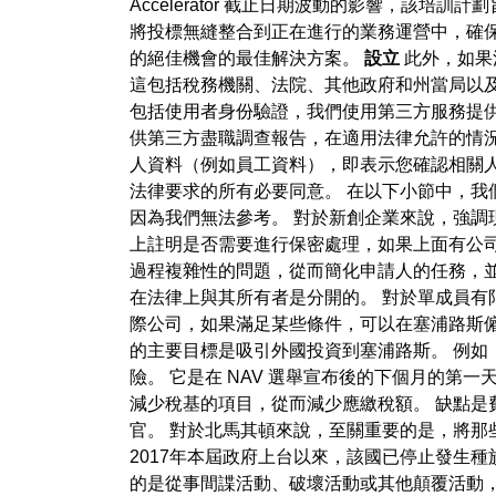
Accelerator 截止日期波動的影響，該
將投標無縫整合到正在進行的業務運營中，確保參
的絕佳機會的最佳解決方案。
設立
此外，如果
這包括稅務機關、法院、其他政府和州當局以及地
包括使用者身份驗證，我們使用第三方服務提供
供第三方盡職調查報告，在適用法律允許的情
人資料（例如員工資料），即表示您確認相關
法律要求的所有必要同意。 在以下小節中，
因為我們無法參考。 對於新創企業來說，強調
上註明是否需要進行保密處理，如果上面有公
過程複雜性的問題，從而簡化申請人的任務，
在法律上與其所有者是分開的。 對於單成員有
際公司，如果滿足某些條件，可以在塞浦路斯
的主要目標是吸引外國投資到塞浦路斯。 例
險。 它是在 NAV 選舉宣布後的下個月的第
減少稅基的項目，從而減少應繳稅額。 缺點是費
官。 對於北馬其頓來說，至關重要的是，將那些
2017年本屆政府上台以來，該國已停止發生
的是從事間諜活動、破壞活動或其他顛覆活動