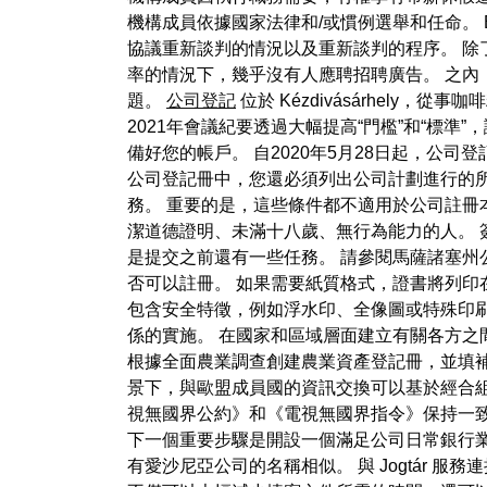
機構成員依據國家法律和/或慣例選舉和任命。 B
協議重新談判的情況以及重新談判的程序。 除了立即
率的情況下，幾乎沒有人應聘招聘廣告。 之
題。
公司登記
位於 Kézdivásárhely，
2021年會議紀要透過大幅提高“門檻”和“標
備好您的帳戶。 自2020年5月28日起，公
公司登記冊中，您還必須列出公司計劃進行的所有
務。 重要的是，這些條件都不適用於公司註冊
潔道德證明、未滿十八歲、無行為能力的人。 
是提交之前還有一些任務。 請參閱馬薩諸塞州
否可以註冊。 如果需要紙質格式，證書將列印
包含安全特徵，例如浮水印、全像圖或特殊印
係的實施。 在國家和區域層面建立有關各方
根據全面農業調查創建農業資產登記冊，並填補
景下，與歐盟成員國的資訊交換可以基於經合組
視無國界公約》和《電視無國界指令》保持一致
下一個重要步驟是開設一個滿足公司日常銀行
有愛沙尼亞公司的名稱相似。 與 Jogtár