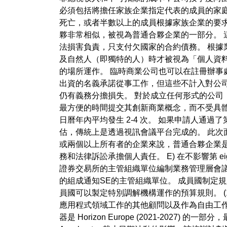
必須包括將擔任家族企業指定代表的成員的家
死亡，或者半數以上的成員根據家族企業的要
夥非常相似，被視為普通合夥企業的一部分。 
法損害負責，只支付欠國家的合約債務。 根據業
及自然人（即獨特的人）時才被視為「個人資料
的場所運作。 臨時商業公司也可以在註冊辦事
出資的名義承諾從事工作，但這些不計入對公
仍有義務分擔損失。 對於成立任何形式的公司，K
最方便的時間提交其創新商業概念，而不受具體截
日曆年內平均發生 2-4 次。 如果申請人通過
估，傳統上是透過視訊會議平台完成的。 此次
或兩個以上所有者的企業來說，普通合夥企業
務和法律訴訟承擔個人責任。 E) 在不影響第 
證券交易所的主管組織單位編制業務管理層會議
的組成通知SE的主管組織單位。 成員國制定
員國可以製定特別調解機構運作的預算規則。 (
應用程式領域工作的其他顧問以及作為自由工
器是 Horizon Europe (2021-2027