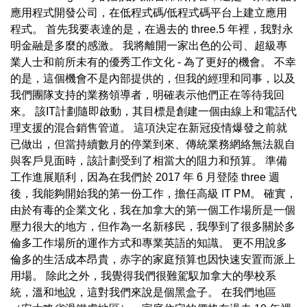
應用程式開發公司，在低程式碼/低程式碼平台上建立應用
程式。 首先我要表達的是，在過去的 three.5 年裡，我對永
明金融是多麼的感激。 我將離開一家出色的公司、超級專
業人士和前所未有的優秀工作文化 - 為了更好的機會。 不幸
的是，這個機會不是內部提供的，但我的經理和同事，以及
我們團隊支持的業務領導者，明確表示他們正在等待我回
來。 該IT計劃隨即啟動，其目標是創建一個由線上和電話代
理支援的混合銷售管道。 這項決定在新冠疫情爆發之前就
已做出，但當持續數月的停業到來、傳統業務網絡無法親自
與客戶見面時，該計劃受到了相當大的阻力和預算。 準備
工作進展順利，因為在我們於 2017 年 6 月登陸 three 週
後，我能夠開始我的第一份工作，擔任高級 IT PM。 確實，
由於有毒的企業文化，我在加拿大的第一個工作場所是一個
壓力很大的地方，但作為一名新移民，我學到了很多關於多
倫多工作場所的運作方式和專業英語的知識。 更不用說多
倫多的生活成本昂貴，赤字的家庭預算也因快速安置而派上
用場。 除此之外，我覺得我們很難駕馭加拿大的學校系
統，溫和地說，這對我們來說是個黑盒子。 在我們地區