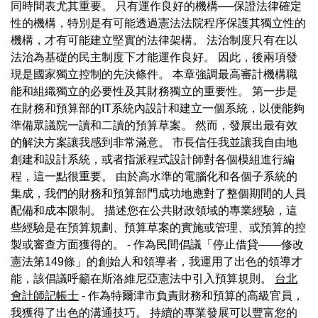
同時間表尤其重要。 只有運作良好的機構──保證法律確定
性的機構，特別是有可能透過憲法法院程序保護其獨立性的
機構，才有可能建立堅實的法律架構。 法治制度只有在以
法治為基礎的民主制度下才能運作良好。 因此，後兩項發
現是國家獨立控制的先決條件。 本章強調最高審計機構職
能和組織獨立的必要性及其財務獨立的重要性。 第一步是
在財務和預算部的IT系統內設計和建立一個系統，以便能夠
準備眾議院一讀和二讀的預算草案。 然而，發展出最有效
的解決方案讓我感到非常滿意。 市長信任我並讓我自由地
創建和設計系統，或者指派程式設計師對各個模組進行編
程，這一點很重要。 由於高水準的電腦化和各個子系統的
集成，我們的財務和預算部門成功地應對了整個期間的人員
配備和成本限制。 描述您在公共財政領域的專業經驗，這
些經驗是在預算規劃、預算草案的實施或管理、或預算的控
製或審查方面獲得的。 - 作為民間倡議「停止借貸——修改
憲法第149條」的創始人和領導者，我運用了出色的領導才
能，該倡議呼籲在斯洛維尼亞憲法中引入預算規則。
台北
會計師記帳士
- 作為特爾津市負責財務和預算的高級官員，
我獲得了出色的溝通技巧。 持續的專業發展可以豐富您的