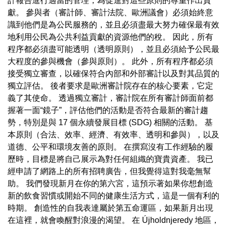
計報告進行適當的管理，為促進對這些原則的尊重作出貢
獻。 參與者（審計師、審計法院、歐洲議會）必須始終意
識到他們是為公民服務的，並且必須盡最大努力確保最有效
地利用公民為公共利益貢獻的資源他們的稅。 因此，所有
程序都必須盡可能透明（透明原則），並且必須給予公民最
大程度的參與機會（參與原則）。 此外，所有程序都必須
接受獨立審查，以確保符合內部和外部審計以及對其品質的
獨立評估。 後者要求是歐洲審計院存在的核心要素，它定
義了其使命。 透過獨立審計，審計院在所有審計師面前都
握著一面“鏡子”，評估他們的活動是否符合最新的審計趨
勢，特別是與 17 個永續發展目標 (SDG) 相關的活動。 基
本原則（合法、效率、經濟、有效率、透明和參與），以及
道德、公平和環境友善的原則。 在撰寫沒有工作經驗的履
歷時，目標是將自己展示為對任何組織的寶貴資產。 我已
經申請了網路上的所有招聘廣告，但我覺得這對我毫無幫
助。 我們發現新月在你的第六宮，這預示著如果你想創造
新的飲食習慣或開始不同的健康生活方式，這是一個有利的
時期。 創造性的自我表達屬於第五命運區，如果新月出現
在這裡，就會喚醒對浪漫的渴望。 在 Újholdnjeredy 地區，