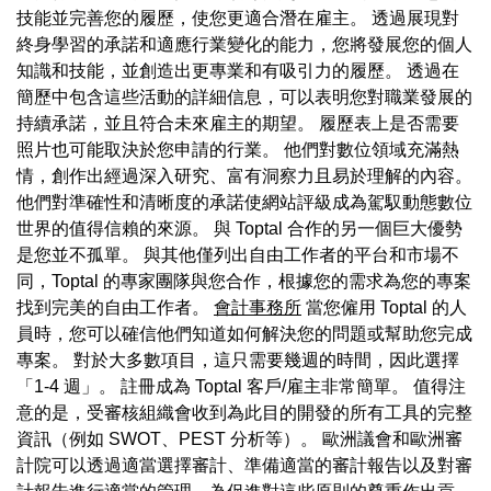
技能並完善您的履歷，使您更適合潛在雇主。 透過展現對
終身學習的承諾和適應行業變化的能力，您將發展您的個人
知識和技能，並創造出更專業和有吸引力的履歷。 透過在
簡歷中包含這些活動的詳細信息，可以表明您對職業發展的
持續承諾，並且符合未來雇主的期望。 履歷表上是否需要
照片也可能取決於您申請的行業。 他們對數位領域充滿熱
情，創作出經過深入研究、富有洞察力且易於理解的內容。
他們對準確性和清晰度的承諾使網站評級成為駕馭動態數位
世界的值得信賴的來源。 與 Toptal 合作的另一個巨大優勢
是您並不孤單。 與其他僅列出自由工作者的平台和市場不
同，Toptal 的專家團隊與您合作，根據您的需求為您的專案
找到完美的自由工作者。
會計事務所
當您僱用 Toptal 的人
員時，您可以確信他們知道如何解決您的問題或幫助您完成
專案。 對於大多數項目，這只需要幾週的時間，因此選擇
「1-4 週」。 註冊成為 Toptal 客戶/雇主非常簡單。 值得注
意的是，受審核組織會收到為此目的開發的所有工具的完整
資訊（例如 SWOT、PEST 分析等）。 歐洲議會和歐洲審
計院可以透過適當選擇審計、準備適當的審計報告以及對審