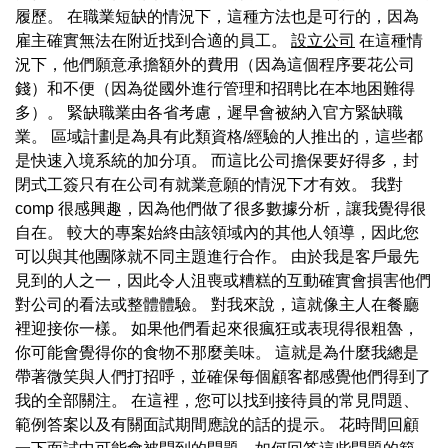
履歷。 在職業短缺的情況下，這種方法也是可行的，因為
雇主確實無法在附近找到合適的員工。
設立公司
在這種情
況下，他們願意承擔額外的費用（因為這個程序要花公司
錢）和不便（因為從國外進行管理和招聘比在本地困難得
多）。 緊缺職業由各省考慮，遲早會被納入官方緊缺職
業。 區域計劃是為具有此類資格/經驗的人推出的，這些都
是快速入境系統的加分項。 而這比公司擔保要好得多，封
閉式工簽只有在公司有就業意願的情況下才有效。 我對
comp 很感興趣，因為他們做了很多數據分析，讓我覺得很
自在。 較大的專案始終由該領域內的其他人領導，因此您
可以與其他團隊就不同主題進行合作。 由於我是客戶最先
見到的人之一，因此令人沮喪或糟糕的互動確實會損害他們
對公司的看法或整體體驗。 對我來說，這就像主人在餐廳
裡迎接你一樣。 如果他們看起來很瘋狂或表現得很粗魯，
你可能會覺得你的食物不那麼美味。 這就是為什麼我總是
帶著微笑與人們打招呼，並確保每個顧客都感覺他們得到了
我的全部關注。 在這裡，您可以找到接待員的常見問題、
範例答案以及有關面試期間應說的話的提示。 花時間回顧