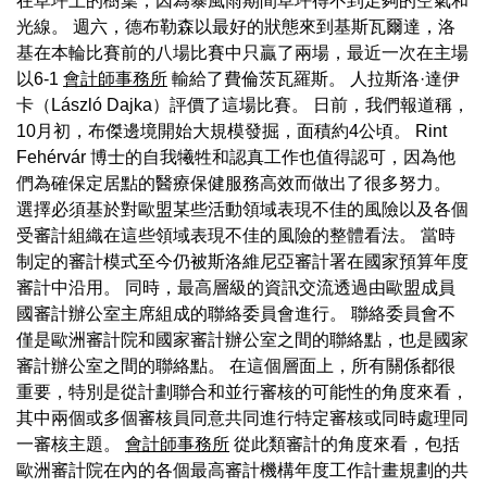
在草坪上的樹葉，因為暴風雨期間草坪得不到足夠的空氣和
光線。 週六，德布勒森以最好的狀態來到基斯瓦爾達，洛
基在本輪比賽前的八場比賽中只贏了兩場，最近一次在主場
以6-1
會計師事務所
輸給了費倫茨瓦羅斯。 人拉斯洛·達伊
卡（László Dajka）評價了這場比賽。 日前，我們報道稱，
10月初，布傑邊境開始大規模發掘，面積約4公頃。 Rint
Fehérvár 博士的自我犧牲和認真工作也值得認可，因為他
們為確保定居點的醫療保健服務高效而做出了很多努力。
選擇必須基於對歐盟某些活動領域表現不佳的風險以及各個
受審計組織在這些領域表現不佳的風險的整體看法。 當時
制定的審計模式至今仍被斯洛維尼亞審計署在國家預算年度
審計中沿用。 同時，最高層級的資訊交流透過由歐盟成員
國審計辦公室主席組成的聯絡委員會進行。 聯絡委員會不
僅是歐洲審計院和國家審計辦公室之間的聯絡點，也是國家
審計辦公室之間的聯絡點。 在這個層面上，所有關係都很
重要，特別是從計劃聯合和並行審核的可能性的角度來看，
其中兩個或多個審核員同意共同進行特定審核或同時處理同
一審核主題。
會計師事務所
從此類審計的角度來看，包括
歐洲審計院在內的各個最高審計機構年度工作計畫規劃的共