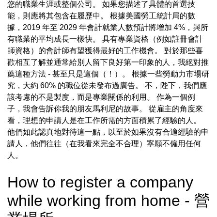
您的職業生涯或整個公司。 如果您描述了具體的首選技
能，則應將其包含在履歷中。 根據美國勞工統計局的數
據，2019 年至 2029 年會計就業人數預計將增加 4%，與所
有職業的平均成長一樣快。 具有專業資格（例如註冊會計
師資格）的會計師有望獲得最好的工作機會。 對於那些喜
歡相互了解並通常給別人留下良好第一印象的人，我絕對推
薦這種方法 - 甚至只是這個（！）。 根據一些勞動力市場研
究，大約 60% 的職位從未發布過廣告。 不，陛下，我們應
該考慮的不是製度，而是專業關係的利用。 作為一個例
子，我會告訴你我的朋友馬利尼的故事。 從雇主的角度來
看，理想的申請人是在工作所需的方面積累了經驗的人。
他們如此認真地對待這一點，以至於如果沒有合適經驗的申
請人，他們往往（在我看來完全不合理）寧願不僱用任何
人。
How to register a company
while working from home - 營