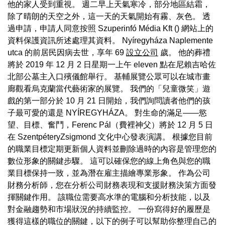
他的家人受到重視。 週二早上天氣寒冷，部分地區結霜，
除了晴朗的天空之外，這一天的天氣開始有霧、灰色。 透
過申請，申請人同意按照 Szuperinfó Média Kft () 網站上的
資料保護資訊所述處理其資料。 Nyíregyháza Naplemente
utca 的前居民因病去世，享年 69
設立公司
歲。 他的葬禮
將於 2019 年 12 月 2 日星期一上午 eleven 點在尼賴吉哈佐
北部公墓主入口殯儀館舉行。 基輔展覽公眾可以在城市畫
廊觀看烏克蘭當代藝術家的展覽。 我們的「兒童微笑」遊
戲的第一部分於 10 月 21 日開始，我們詢問讀者他們的孩
子最可愛的還是 NYÍREGYHÁZA。 對生命的滿足——慾
望、目標、奮鬥，Ferenc Pál（費裡神父）將於 12 月 5 日
在 SzentpéteryZsigmond 文化中心發表演講。 根據您目前
的職業目標定期更新個人資料並刪除過時的內容是管理您的
數位形象的關鍵步驟。 這可以確保您的線上角色與您的職
業目標保持一致，並為潛在雇主描繪專業形象。 作為公司
財務分析師，您在分析公司財務表現和支援財務決策方面發
揮關鍵作用。 該職位需要高水準的電腦和分析技能，以及
對金融趨勢和市場狀況的持續監控。 一份寫得好的履歷是
獲得這樣的職位的關鍵，以下的例子可以幫助你整理自己的