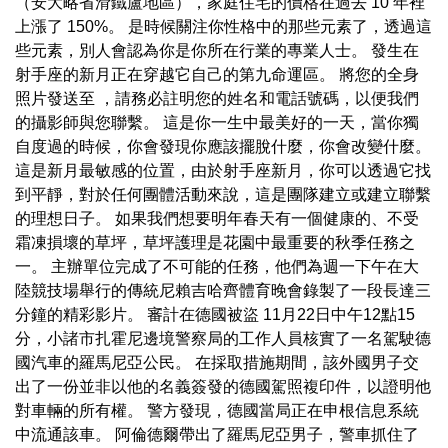
（安大略省滑鐵盧地區），家庭住宅的價格在過去 10 年裡
上漲了 150%。 是時候關注你性格中的那些元素了，透過這
些元素，別人會認為你是你所在行業的專業人士。 發生在
射手座的新月正在穿越它自己的第九命運區。 將您的全身
照片發送至 ，請務必註明您的姓名和電話號碼，以便我們
的攝影師與您聯繫。 這是你一生中最美好的一天，當你獨
自度過的時候，你會發現你應該擺脫什麼，你會改變什麼。
這是新月最敏感的位置，由於射手座新月，你可以透過它找
到平靜，對於任何團體活動來說，這是團隊建立或建立聯繫
的理想日子。 如果我們想要明年春天有一個健康的、不受
霜凍損壞的草坪，草坪護理是花園中最重要的秋季任務之
一。 主辦單位完成了不可能的任務，他們為週一下午在大
陸競技場舉行的傳統尼賴吉哈齊體育晚會錄製了一段長達三
分鐘的精彩影片。 審計在德國被盜 11月22日中午12點15
分，小諸市扎霍尼邊境警察局的工作人員核實了一名駕駛德
國汽車的羅馬尼亞公民。 在採取措施期間，該外國男子交
出了一份並非以他的名義簽發的德國駕照複印件，以證明他
對車輛的所有權。 警方發現，德國當局正在申根信息系統
中流通該車。 阿倫德爾帶出了羅馬尼亞男子，警車抓住了