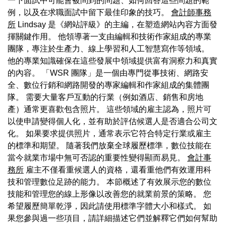
一下面試中可能會被問到的問題、如何回答這些問題的範
例，以及在求職面試中留下最佳印象的技巧。
會計師事務
所
Lindsay 是《網站評級》的主編，在塑造網站內容方面發
揮關鍵作用。 他領導著一支由編輯和技術作家組成的專業
團隊，專注於生產力、線上學習和人工智慧寫作等領域。
他的專業知識確保在這些發展中領域提供富有洞察力和真實
的內容。 「WSR 團隊」是一個由專門從事技術、網路安
全、數位行銷和網路開發的專家編輯和作家組成的集體團
隊。 需要大量客戶互動的行業（例如酒店、銷售和房地
產）通常更喜歡包含照片。 這些領域的雇主認為，照片可
以使申請變得個人化，並有助於評估候選人是否適合公司文
化。 如果要求提供照片，通常表示它符合特定行業或雇主
的標準和期望。 隨著我們放棄全球履歷標準，數位技能在
當今就業市場中無可否認的重要性變得顯而易見。
會計事
務所
雇主不僅看重候選人的資格，還看重他們有效運用科
技和管理數位足跡的能力。 本節概述了有效展示您的數位
技能和管理您的線上形像以改善您的就業前景的策略。 您
希望履歷簡單乾淨，因此請使用標準字體大小和樣式。 如
果您參與過一些項目，請詳細描述它們並解釋它們如何幫助