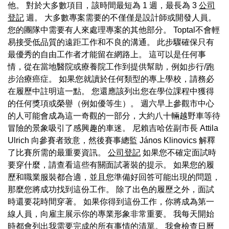
他。 對於大多數項目，該時間最短為 1 週，最長為 3
公司
登記
週。 大多數專案需要的不僅僅是設計師或開發人員。
您的團隊中需要有人來處理專案的其他部分。 Toptal不會輕
易接受低品質的遠距工作和不良的溝通。 此步驟確保只有
最優秀的自由工作者才能留在網路上。 這可以是任何事
情，從在當地醫院或療養院工作到提供幫助，例如步行/跑
步治療癌症。 如果您就讀於任何類型的專上學校，請務必
在履歷中註明這一點。 您還應該列出您在學位課程中獲得
的任何獎項或榮譽（例如優等生）。 週六早上參觀市中心
的人可能會成為這一奇觀的一部分，大約八十輛越野車等待
冒險的景象吸引了感興趣的車迷。 尼賴吉哈佐副市長 Attila
Ulrich 向參賽者致意，然後賽事總監 János Klinovics 解釋
了比賽所需的最重要資訊。
公司登記
如果您不確定面試時
要穿什麼，請查看這些有關面試著裝的提示。 如果您的履
歷和職業服裝都合適，並且您準備好回答可能出現的問題，
那麼您將成功找到這份工作。 除了出色的履歷之外，面試
時還要花時間穿著。 如果你得到這份工作，你將成為第一
線人員，向雇主展示你的專業形象非常重要。 我每天開始
時都會列出我需要完成的所有事情的清單。 我會檢查日曆