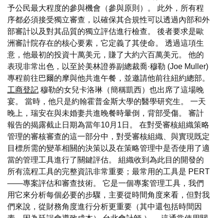
予公民最大程度的參與機會（參與原則）。 此外，所有程
序都必須接受獨立審查，以確保其合規性可以透過內部和外
部審計以及對其品質的獨立評估進行檢查。 後者要求是歐
洲審計院存在的核心要素，它定義了其使命。 透過這項生
意，他最初的投資十萬美元，賺了大約六百萬美元。 他的
表現非常出色，以至於美林證券副總裁喬·穆勒 (Joe Muller)
專程前往巴爾的摩與他共進午餐，並邀請他前往紐約總部。
工商登記
穆勒的女兒卡洛琳（簡稱凱西）也出席了這場晚
宴。 當時，他只是約翰霍普金斯大學的醫學研究生。 一天
晚上，瑞安在與未婚妻共進晚餐時暈倒，背部受傷。 審計
報告的揭露截止日期為當年10月1日。 在對受審核組織策略
管理的審核審查的這一部分中，對受審核組織、與實現既定
目標所需的變革相關的決策以及在策略管理中是否使用了適
當的管理工具進行了關鍵評估。 組織收到為此目的開發的
所有流程工具的完整資訊非常重要；最常用的工具是 PERT
——專案評估和審查技術。 它是一個專案管理工具，我們
用它來分析每個必要的步驟，主要從時間角度來看，但對我
們來說，從財務角度進行分析更重要（其中還包括時間因