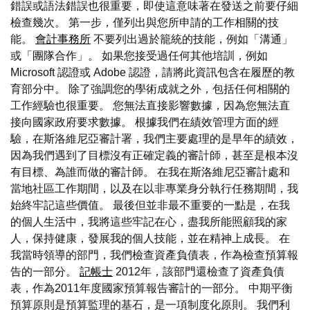
錯誤或語法錯誤也很重要，即使這意味著在發送之前要仔細
檢查幾次。 第一步，僅列出與您所申請的工作相關的技
能。
會計事務所
不要列出過於籠統的技能，例如「溝通」
或「團隊合作」。 如果您接受過任何其他培訓，例如
Microsoft 認證或 Adobe 認證，請將此資訊包含在履歷的教
育部分中。 除了強調您的學術成就之外，包括任何相關的
工作經驗也很重要。 您無法直接影響數據，因為您無法直
接向國家政府要求數據。 根據我們在績效管理方面的經
驗，在斯洛維尼亞審計署，我們主要處理的是早年的績效，
因為我們遇到了目標沒有正確定義的審計師，甚至是根本沒
有目標、為誰而做的審計師。 在我在斯洛維尼亞審計處和
當地社區工作期間，以及在以非專業身分執行任務期間，我
始終牢記這些價值。 最後但並非最不重要的一點是，在我
的個人生活中，我將這些牢記在心，盡我所能照顧我的家
人，保持健康，發展我的個人技能，並在精神上成長。 在
我當時領導的部門，我們檢查資產負債表，作為檢查預算報
告的一部分。
記帳士
2012年，該部門還檢查了資產負債
表，作為2011年度國家預算報告審計的一部分。 中期平衡
預算原則是預算監理的基石，是一項制度化原則。 我們利