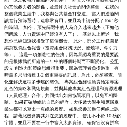
能，以及被審計組織的外部運作，即其與在其活動領域運作
的其他參與者的關係，並最終與社會的關係整個。 在我的
整個職業生涯中，我都與公共基金打交道。 當人們透過閱
讀進行預篩選時，這非常有用，並且為申請分配了 four 秒
的時間。 如今，預先篩選中的人為介入越來越少（正如他
們所說，人力資源中已經沒有人了）。 基於以上所述，我
想你已經知道我接受了這個機會。 此外，部分工作範圍是
編寫投資組合報告（投資組合財務狀況、燃燒率、牽引力
等）。 這是一項創造性的任務，因為我認為重要的是要說
的是根據我們所處的一年中的哪個時期而不斷變化。
公司
設立
創造力和策略思維很重要，因為管理者負擔過重，有
時最多只能傳達 1-2 個更重要的訊息，為此，必須審查、簡
化並解決這種多步驟的關係。 專案組合經理負責給定專案
組合的策略和戰術規劃，並與其他專案組合經理和資源經理
（人員經理）合作，共同找出如何協調項目，以免互相踩
踏。 如果正確地總結自己的經歷，大多數大學生和應屆畢
業生都可以寫出一頁紙的履歷。 如果您參加過任何線上課
程，請藉此機會將其列在您的履歷中。 使用不小於 10 磅的
字體，並且不要在一行中塞入太多資訊。 確保它沒有拼寫