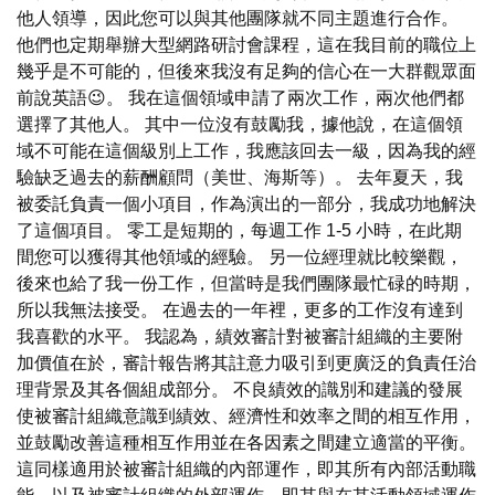
他人領導，因此您可以與其他團隊就不同主題進行合作。
他們也定期舉辦大型網路研討會課程，這在我目前的職位上
幾乎是不可能的，但後來我沒有足夠的信心在一大群觀眾面
前說英語😉。 我在這個領域申請了兩次工作，兩次他們都
選擇了其他人。 其中一位沒有鼓勵我，據他說，在這個領
域不可能在這個級別上工作，我應該回去一級，因為我的經
驗缺乏過去的薪酬顧問（美世、海斯等）。 去年夏天，我
被委託負責一個小項目，作為演出的一部分，我成功地解決
了這個項目。 零工是短期的，每週工作 1-5 小時，在此期
間您可以獲得其他領域的經驗。 另一位經理就比較樂觀，
後來也給了我一份工作，但當時是我們團隊最忙碌的時期，
所以我無法接受。 在過去的一年裡，更多的工作沒有達到
我喜歡的水平。 我認為，績效審計對被審計組織的主要附
加價值在於，審計報告將其註意力吸引到更廣泛的負責任治
理背景及其各個組成部分。 不良績效的識別和建議的發展
使被審計組織意識到績效、經濟性和效率之間的相互作用，
並鼓勵改善這種相互作用並在各因素之間建立適當的平衡。
這同樣適用於被審計組織的內部運作，即其所有內部活動職