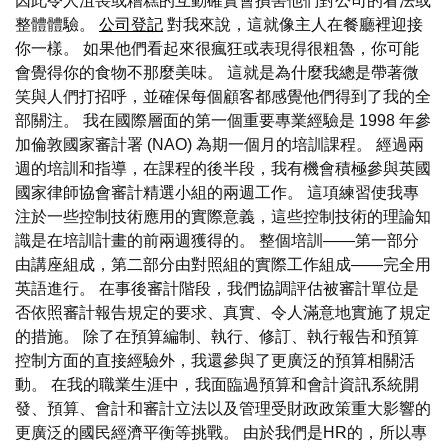
因此令人沮喪或糟糕的互動確實會損害他們對公司的看法或
整體體驗。
公司登記
對我來說，這就像主人在餐廳裡迎接
你一樣。 如果他們看起來很瘋狂或表現得很粗魯，你可能
會覺得你的食物不那麼美味。 這就是為什麼我總是帶著微
笑與人們打招呼，並確保每個顧客都感覺他們得到了我的全
部關注。 我在國際層面的第一個重要專業經驗是 1998 年參
加倫敦國家審計署 (NAO) 為期一個月的培訓課程。 經過兩
週的培訓和指導，在課程的後半段，我有機會積極參與英國
國家律師協會審計精選小組的兩週工作。 這項練習使我專
注於一些控制技術應用的實際意義，這些控制技術的理論知
識是在培訓計畫的前兩週獲得的。 整個培訓——第一部分
由講座組成，第二部分由對照組的實際工作組成——完全用
英語進行。 在事後審計階段，我們協調評估被審計單位是
否依照審計報告規定的要求、真實、令人滿意地實施了規定
的措施。 除了在預算編制、執行、修訂、執行報告和預算
控制方面的直接經驗外，我還參與了更廣泛的預算相關活
動。 在我的職業生涯中，我面臨過預算和會計資訊系統開
發、預算、會計和審計立法以及管理受財政政策重大影響的
更廣泛的國民經濟平衡等挑戰。 由於我們是HR的，所以專