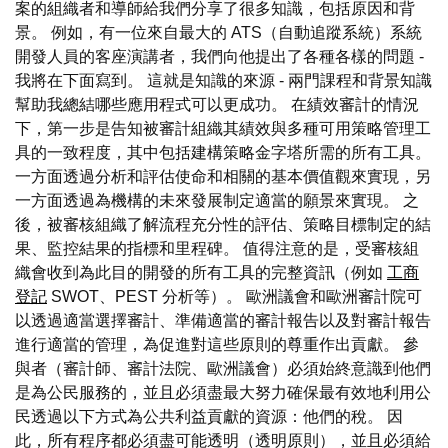
案的組織者和導師給我們分享了很多知識，包括原因和背
景。 例如，有一位來自最大的 ATS（自動追蹤系統）系統
開發人員的客座演講者，我們向他提出了各種各樣的問題 -
我將在下面寫到。 這就是知識的來源 - 兩門課程和背景知識
幫助我總結哪些應用程式可以更成功。 在績效審計的情況
下，第一步是告知被審計組織其績效與多種可用策略管理工
具的一致程度，其中包括建構策略金字塔所需的所有工具。
一方面透過分析和評估使命和相關的基本價值觀來實現，另
一方面透過為機構的未來發展制定適當的願景來實現。 之
後，被審核組織了解流程充分性的評估、策略目標制定的結
果、監控結果的指標和里程碑。 值得注意的是，受審核組
織會收到為此目的開發的所有工具的完整資訊（例如
工商
登記
SWOT、PEST 分析等）。 歐洲議會和歐洲審計院可
以透過適當選擇審計、準備適當的審計報告以及對審計報告
進行適當的管理，為促進對這些原則的尊重作出貢獻。 參
與者（審計師、審計法院、歐洲議會）必須始終意識到他們
是為公民服務的，並且必須盡最大努力確保最有效地利用公
民透過以下方式為公共利益貢獻的資源：他們的稅。 因
此，所有程序都必須盡可能透明（透明原則），並且必須給