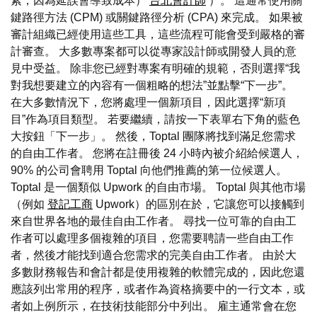
素，因為延誤會導致成本）
台北會計師
）。 這通常使用關
鍵路徑方法 (CPM) 或關鍵路徑分析 (CPA) 來完成。 如果被
審計組織已經使用這些工具，這些流程可能會受到嚴格的審
計審查。 大多數專案都可以從專家設計師或開發人員的意
見中受益。 除非您已經對專案有明確的規範，否則選擇“我
對我想要建立的內容有一個粗略的想法”並點擊“下一步”。
在大多數情況下，您將處理一個新項目，因此選擇“新項
目”作為項目類型。 若要繼續，請按一下表單右下角的藍色
大按鈕「下一步」。 然後，Toptal 團隊將找到滿足您需求
的自由工作者。 您將在註冊後 24 小時內被介紹給候選人，
90% 的公司會聘用 Toptal 向他們推薦的第一位候選人。
Toptal 是一個類似 Upwork 的自由市場。 Toptal 與其他市場
（例如
登記工商
Upwork）的區別在於，它讓您可以接觸到
來自世界各地的最佳自由工作者。 尋找一位可靠的自由工
作者可以處理多個複雜的項目，您需要聘請一些自由工作
者，然後才能找到適合您需求的完美自由工作者。 由於大
多數財務報告和會計都是使用複雜的軟體完成的，因此您還
應該列出常用的程序，或者作為資格摘要中的一行文本，或
者如上例所示，在技術技能部分中列出。 雇主通常會在您