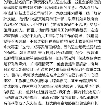
的職位描述的工作職責部分列出這些技能，並且您的履歷的
結構應使這些技能立即引起招聘經理的注意。 作為會計師
事務所的新成員或公司會計師，您應該能夠運用一些一般會
計技能。 他們如此認真地對待這一點，以至於如果沒有合
適經驗的申請人，他們往往（在我看來完全不合理）寧願不
僱用任何人。 而且，他們尋找新員工的時間也很長，在這
段時間裡，經驗不足的員工可以了解工作的需求。 我也開
始摸不著頭腦，不知道如何在我目前的職位上收集相關的加
拿大專案「交付」或專案管理經驗，因為這些是我想要前進
的領域。 如果年度計畫（投資組合路線圖）到位，投資組
合經理就會遵循關鍵績效指標，並儘早識別一個或多個專案
是否遇到麻煩。 在這種情況下，他會發起重新設計，有時
只影響 1-2 個項目，但通常必須重新設計整個組合或重要部
分。 那時，我可以大膽地在名片上寫下自己的身分：心理
學家，工作和組織心理學家，職業顧問，甚至自體訓練師。
從遠處看，即使在引入“庫魯茲洛法”法規後，我似乎也可以
做到這一點，但我無法進行治療 - 我不會，因為我沒有這方
面的教育或經驗場地。 他喜歡我所做的事情，所以他把臨
時任務變成了永久任務。 較大的專案始終由該領域內的其