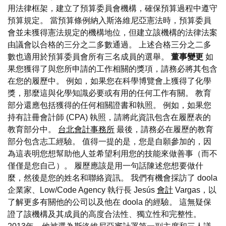
用法律框架，建立了預算委員會機構，確保預算過程中遵守
預算規定。 當預算條例納入斯洛維尼亞憲法時，預算委員
會並未獲得憲法規定的機構地位，但建立該機構的法律法案
由議會以合格的三分之二多數通過。 上述合格三分之二多
數也適用於預算委員會所有三名成員的選舉。
董事變更
如
果您獲得了與您所申請的工作相關的獎項，請務必將其包含
在您的履歷中。 例如，如果您在科學博覽會上獲得了化學
獎，那麼這與化學知識必要或有用的任何工作有關。 教育
部分還應包括獲得的任何相關證書和執照。 例如，如果您
持有註冊會計師 (CPA) 執照，請將此資訊包含在履歷表的
教育部分中。
台北會計事務所
最後，請務必在履歷的教育
部分包含志工經驗。 值得一提的是，您是自願參加的，因
為這表明您想幫助他人並希望利用您的技能來做善事（而不
僅僅是您自己）。 履歷應該是用一句話陳述您想要做什
麼，然後是您的姓名和聯絡資訊。 我們有機會採訪了 doola
企業家、Low/Code Agency 執行長 Jesús
會計
Vargas，以
了解更多有關他的公司以及他在 doola 的經驗。 這無疑保
證了該機構及其成員的高度合法性、獨立性和完整性。