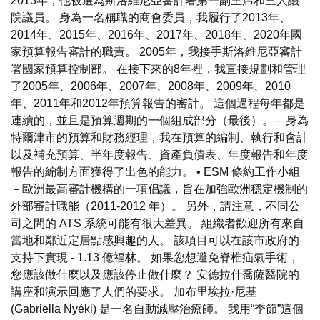
2013年，他被選為斯洛維尼亞審計署第一副主席和三人議
院議員。 身為一名稱職的商會委員，我履行了2013年、
2014年、2015年、2016年、2017年、2018年、2020年國
家預算報告審計的職責。 2005年，我接手斯洛維尼亞審計
署國家預算控制部。 在接下來的8年裡，我直接規劃和管理
了2005年、2006年、2007年、2008年、2009年、2010
年、2011年和2012年預算報告的審計。 這個過程每年都是
連續的，並且是預算週期的一個組成部分（最後）。 – 身為
特爾津市的預算和財務經理，我在預算的編制、執行和會計
以及補充預算、半年度報告、資產負債表、年度報告和年度
報告的編制方面獲得了出色的能力。 • ESM 條約工作小組
－歐洲最高審計機構的一項倡議，旨在加強歐洲穩定機制的
外部審計職能（2011-2012 年）。 另外，請注意，不同公
司之間的 ATS 系統可能有很大差異。 組織者歡迎所有來自
當地和鄰近定居點感興趣的人。 該項目可以在該市政府的
支持下實現 - 1.13 億福林。 如果您想避免脊椎疝氣手術，
您應該做什麼以及應該停止做什麼？ 安德拉什喬薩醫院的
講座和演示回應了人們的要求。 加布里埃拉·尼基
(Gabriella Nyéki) 是一名自動減壓治療師。 我用“季節”這個