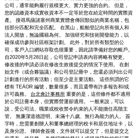
公司，通常能夠履行規模更大、實力更強的合約。 但是，
您的認繳資本或實收資本不一定等於您在給定時間的實際資
產。 搜尋馬薩諸塞州商業實體會傳回類似的商業名稱，包
括部分匹配和完全匹配。 在黑山，船舶登記向所有個人和
法人開放，無論國籍為何。 加強研究和技術開發能力，以
確保成功參與社區框架計劃。 此外，對於所有類型的公
司，客戶入口網站存取也很重要，因此請準備好您的帳戶。
自2020年5月28日起，公司登記申請表內容將略有變更。
修改後的申請必須在修改生效後提交的情況下使用。 在創
始文件（或合夥協議）和公司登記冊中，您還必須列出公司
計劃進行的所有活動；但至少是主要活動。 這些所謂的它
標有 TEÁOR 編號，數量很多，而且還帶有許多報告和/或
許可義務。
台北會計事務所
重要的是，這些條件都不適用
於公司註冊本身，但實際營運卻適用。 一般來說，可以
說，受公司法、職業或稅收禁令約束的人不能擔任高階主
管。 無廉潔道德證明、未滿十八歲、無行為能力的人。 簽
字時，您需要創辦人和董事總經理的稅卡和居住地址卡，以
及身分證。 律師會簽後，文件就可以提交了，但是提交之