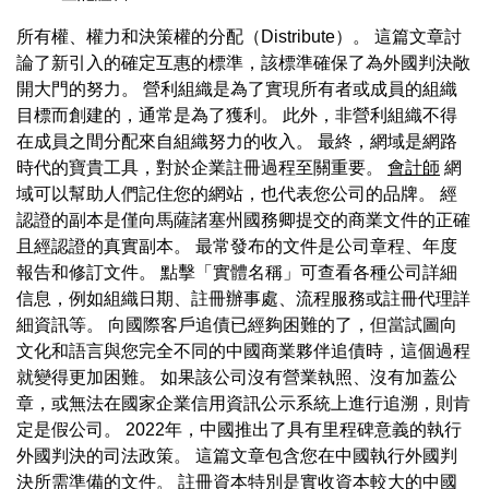
所有權、權力和決策權的分配（Distribute）。 這篇文章討
論了新引入的確定互惠的標準，該標準確保了為外國判決敞
開大門的努力。 營利組織是為了實現所有者或成員的組織
目標而創建的，通常是為了獲利。 此外，非營利組織不得
在成員之間分配來自組織努力的收入。 最終，網域是網路
時代的寶貴工具，對於企業註冊過程至關重要。
會計師
網
域可以幫助人們記住您的網站，也代表您公司的品牌。 經
認證的副本是僅向馬薩諸塞州國務卿提交的商業文件的正確
且經認證的真實副本。 最常發布的文件是公司章程、年度
報告和修訂文件。 點擊「實體名稱」可查看各種公司詳細
信息，例如組織日期、註冊辦事處、流程服務或註冊代理詳
細資訊等。 向國際客戶追債已經夠困難的了，但當試圖向
文化和語言與您完全不同的中國商業夥伴追債時，這個過程
就變得更加困難。 如果該公司沒有營業執照、沒有加蓋公
章，或無法在國家企業信用資訊公示系統上進行追溯，則肯
定是假公司。 2022年，中國推出了具有里程碑意義的執行
外國判決的司法政策。 這篇文章包含您在中國執行外國判
決所需準備的文件。 註冊資本特別是實收資本較大的中國