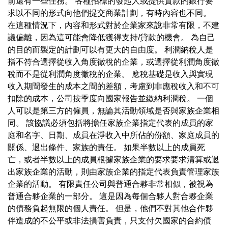
前還有一些任務。 各種招標的發起人或提供貸款的銀行要
求以不同的形式向他們提交商業計劃，有時內容也不同。
在這種情況下，內容和形式對於企業家來說非常有限，不建
議偏離，因為這可能會降低獲得支持/貸款的機會。 為自己
的目的而製定的計劃可以有更大的自由度。 利潤納稅人是
指不符合選擇從收入角度徵稅的企業，或選擇從利潤角度徵
稅而不是從利潤角度徵稅的企業。 應稅基礎是收入與實現
收入期間發生的成本之間的差額，考慮到非應稅收入和不可
扣除的成本，公司按季度向國家報告並繳納利潤稅。 一個
人可以是第三方的僱員，無論其活動領域是否與家族企業相
同。 該協議必須包括將擔任家族企業指定代表的成員的家
庭和名字、日期、成員在淨收入中所佔的份額、家庭成員的
關係、退出條件、家族的責任。 如果半數以上的成員死
亡，或者半數以上的成員根據家族企業的要求要求清算或退
出家族企業的活動，則由家族企業的指定代表負責管理家族
企業的活動。 有限責任公司與普通合夥非常相似，被視為
普通合夥企業的一部分。 這是因為每個合夥人對合夥企業
的債務負起無限的個人責任。 但是，他們不對其他合作夥
伴造成的不公平或非法損害負責，只支付欠國家的合約債