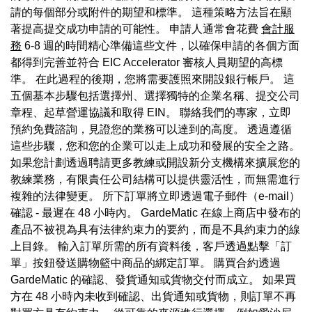
請的每個部分或附件的期望和標準。 這種策略方法旨在顯
著提高提交成功申請的可能性。 申請人通常會花費
會計服
務
6-8 週的時間精心準備這些文件，以確保申請的各個方面
都得到完善並符合 EIC Accelerator 審核人員期望的高標
準。 在此過程的後期，您將需要護照來開設銀行帳戶。 這
五個基本步驟包括選擇州、選擇獨特的企業名稱、提交公司
章程、起草營運協議和取得 EIN。 聯絡我們的專家，立即
預約免費諮詢，見證您的業務可以達到的高度。 透過遵循
這些步驟，您和您的企業可以走上成功和發展的安全之路。
如果您計劃透過聘請更多教練或開設新分支機構來擴展您的
教練業務，有限責任公司結構可以提供靈活性，而無需進行
複雜的法律變更。 所下訂單將立即透過電子郵件（e-mail）
確認 - 最遲在 48 小時內。 GardeMatic 在線上商店中發布的
產品不被視為具有法律約束力的要約，而是不具約束力的線
上目錄。 輸入訂單所需的所有資料後，客戶透過點擊「訂
單」按鈕發送購物籃中商品的綁定訂單。 購買合約透過
GardeMatic 的確認、發貨通知或貨物交付而成立。 如果買
方在 48 小時內未收到確認、出貨通知或貨物，則訂單不再