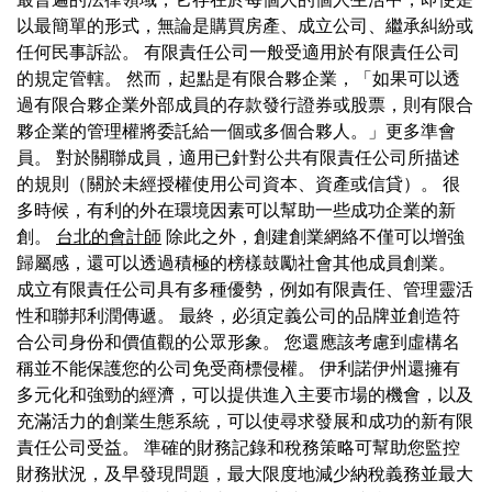
以最簡單的形式，無論是購買房產、成立公司、繼承糾紛或
任何民事訴訟。 有限責任公司一般受適用於有限責任公司
的規定管轄。 然而，起點是有限合夥企業，「如果可以透
過有限合夥企業外部成員的存款發行證券或股票，則有限合
夥企業的管理權將委託給一個或多個合夥人。」更多準會
員。 對於關聯成員，適用已針對公共有限責任公司所描述
的規則（關於未經授權使用公司資本、資產或信貸）。 很
多時候，有利的外在環境因素可以幫助一些成功企業的新
創。
台北的會計師
除此之外，創建創業網絡不僅可以增強
歸屬感，還可以透過積極的榜樣鼓勵社會其他成員創業。
成立有限責任公司具有多種優勢，例如有限責任、管理靈活
性和聯邦利潤傳遞。 最終，必須定義公司的品牌並創造符
合公司身份和價值觀的公眾形象。 您還應該考慮到虛構名
稱並不能保護您的公司免受商標侵權。 伊利諾伊州還擁有
多元化和強勁的經濟，可以提供進入主要市場的機會，以及
充滿活力的創業生態系統，可以使尋求發展和成功的新有限
責任公司受益。 準確的財務記錄和稅務策略可幫助您監控
財務狀況，及早發現問題，最大限度地減少納稅義務並最大