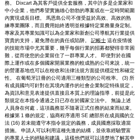
務。 Dixcart 為其客戶提供全套服務，其中許多是企業家和
中小企業，他們希望實施雄心勃勃的專案或在一定時間範圍
內實現成長目標。 馬恩島公司不僅受益於高效、高效的熟
練專業團隊，而且費用始終透明並根據特定業務量身定制。
專家及其專業知識可以為企業家和新創公司導航其行業提供
寶貴的支持，避免潛在的責任或陷阱。
記帳士
這在疫情後
的技能市場中尤其重要，幾乎每個行業的招募都變得非常困
難，從而使您的企業留住了一群專業人才。 即使對於在國
際上運作或在多個國家開展業務的較成熟的公司來說，統一
的營運基地也可以在稅收和法律法規方面提供穩定性和確定
性。 在葡萄牙註冊的公司適用三種類型的公司稅率。 (3) 所
有成員國均可針對在其境內運作的社會企業制定特殊規定，
為資訊和意見表達提供直接且本質上的理論指導，前提是此
類規定在本指令通過之日已存在於國家立法中。 無論上述
人員身在何處，這項義務並不隨著正式任務的結束而結束。
根據第 1 條的規定，協商程序適用 SE 總部所在成員國的立
法 (16) 若未能遵守本指令規定的義務，成員國應採取適當
措施。 申請人可以利用這種先進的結構，並依靠經驗豐富
的專業人士的經驗和建議，這樣他們就可以清楚地了解其申