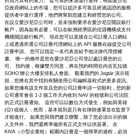
對買方具有約束力。 從可靠的來源進行選擇，例如愛沙尼
亞政府網站上的市場，您可以從許多可靠且經過認證的服務
提供者中進行選擇，他們將幫助您建立和經營您的公司。
在設立愛沙尼亞公司時，並未強制要求在愛沙尼亞開設銀行
帳戶，因為如有必要，可以在歐洲經濟區的信貸機構或支付
機構開設銀行帳戶。 現在您可以直接在公司註冊入口網站
上或透過所選公司註冊代理網站上的 API 服務在線提交公司
註冊申請。 您可以指定一名代表並給予他法律代理授權
書。 唯一的條件是您在愛沙尼亞公司登記處註冊您的公
司。 預約後，根據雙方同意，將在預約時間在內吉瓦拉德
SOHO 辦公大樓安排私人會面。 觀看我們的 Jogtár 演示視
頻，您將在其中找到有關使用公司編輯器程式的更多資訊。
如果您擁有該文件並且您的公司註冊申請一切順利，您的新
公司通常會在 1-2 個工作天內收到 NAV 的稅號和公司法院
的正式註冊通知。 這些可以以數位方式發生，例如與英雄
(😉) 或個人；然而，基本規則是只有在律師連署並在監督下
才能進行。 如果您與我們建立聯繫，除了您必須出示的個
人文件外，我們還將準備所有正式文件以供簽署。 在
KIVA（小型企業稅）範圍內註冊是一個簡單的過程，必須