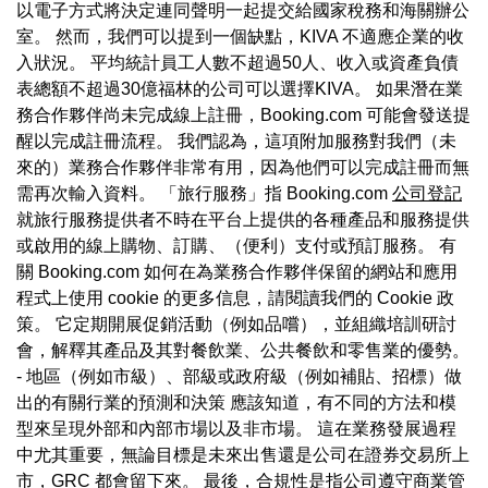
以電子方式將決定連同聲明一起提交給國家稅務和海關辦公
室。 然而，我們可以提到一個缺點，KIVA 不適應企業的收
入狀況。 平均統計員工人數不超過50人、收入或資產負債
表總額不超過30億福林的公司可以選擇KIVA。 如果潛在業
務合作夥伴尚未完成線上註冊，Booking.com 可能會發送提
醒以完成註冊流程。 我們認為，這項附加服務對我們（未
來的）業務合作夥伴非常有用，因為他們可以完成註冊而無
需再次輸入資料。 「旅行服務」指 Booking.com
公司登記
就旅行服務提供者不時在平台上提供的各種產品和服務提供
或啟用的線上購物、訂購、（便利）支付或預訂服務。 有
關 Booking.com 如何在為業務合作夥伴保留的網站和應用
程式上使用 cookie 的更多信息，請閱讀我們的 Cookie 政
策。 它定期開展促銷活動（例如品嚐），並組織培訓研討
會，解釋其產品及其對餐飲業、公共餐飲和零售業的優勢。
- 地區（例如市級）、部級或政府級（例如補貼、招標）做
出的有關行業的預測和決策 應該知道，有不同的方法和模
型來呈現外部和內部市場以及非市場。 這在業務發展過程
中尤其重要，無論目標是未來出售還是公司在證券交易所上
市，GRC 都會留下來。 最後，合規性是指公司遵守商業管