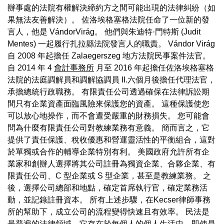
辦事處的法院有權解決締約方之間可能出現的法律糾紛（如
果無法友善解決）。 佐洛埃格塞格法院任命了一位新的發
言人，他是 VándorVirág。 他們與朱迪特·門特斯 (Judit
Mentes) 一起履行扎拉縣法院發言人的職責。 Vándor Virág
自 2008 年起擔任 Zalaegerszeg 地方法院民事案件法官。
自 2014 年 4
會計事務所
月至 2016 年起擔任佐洛埃格塞格
法院的法庭調解員和調解協調員 II.六個月後擔任代理法官，
承擔總統行政職務。 有限責任公司透過確保在法律訴訟期
間只有企業資產面臨風險來保護您的資產。 這種保護使您
可以放心地操作，而不會遭受嚴重的財務損失。 您可能會
問為什麼有限責任公司對教練業務有意義。 簡而言之，它
提供了責任保護、稅收優惠和營運靈活性的平衡組合，這對
於單獨或合作的輔導企業特別有利。 美國政府允許所有企
業家和創辦人選擇將其公司註冊為獨資企業、合夥企業、有
限責任公司、C 型企業或 S 型企業，甚至是教練業務。 之
後，選擇公司總部和地點，確定首席執行官，確定業務活
動，並記錄註冊資本。 所有上述步驟，在Kecser律師事務
所的幫助下，成立公司的流程變得快速且有效率。 民法是
最普遍的法律領域，它存在於每個人的個人生活中，即使是