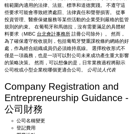
轄範圍內適用的法律、法規、標準和道德實踐。 不遵守這
些要求可能會導致經濟處罰、法律責任和聲譽損害。 從事
投資管理、醫療保健服務等某些活動的企業受到嚴格的監管
規則的約束。 在葡萄牙和馬德拉，沒有需要滿足的具體材
料要求（MIBC
台北會計事務所
註冊公司除外）。 然而，
為了確保遵守稅收規則，包括葡萄牙雙重課稅條約網絡的好
處，作為經合組織成員仍必須維持底線。 選擇稅收形式不
僅是一項義務，也是一項可以對公司未來成功產生重大影響
的策略決策。 然而，可以想像的是，日常業務過程將顯示
公司稅或小型企業稅哪個更適合公司。
公司法人代表
Company Registration and
Entrepreneurship Guidance -
公司財務
公司名稱變更
登記費用