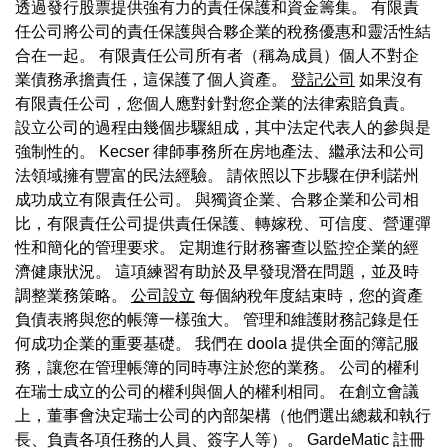
透過發行股票提供強有力的責任保護和資金籌集。 有限責
任公司將公司的責任保護與合夥企業的稅務優惠和靈活性結
合在一起。 有限責任公司所有者（稱為成員）個人不對企
業債務承擔責任，這保護了個人資產。
登記公司
如果沒有
有限責任公司，您個人應對針對您企業的法律索賠負責。
設立公司的過程由幾個步驟組成，其中法定代表人的參與是
強制性的。 Kecser 律師事務所在房地產法、繼承法和公司
法領域擁有豐富的民法經驗。 請依照以下步驟在伊利諾州
成功成立有限責任公司。 與獨資企業、合夥企業和公司相
比，有限責任公司提供責任保護、轉嫁稅、可信度、營運彈
性和簡化的管理要求。 定期進行財務審查以監控企業的經
濟健康狀況。 這項練習有助於及早發現潛在問題，並及時
調整業務策略。
公司設立
每個納稅年度結束時，您的資產
負債表將與您的帳簿一樣強大。 管理和維護財務記錄是任
何成功企業的重要基礎。 我們在 doola 提供全面的簿記服
務，讓您在管理帳簿的同時專注於您的業務。 公司的權利
在瑞士成立的公司的權利與個人的權利相同。 在創立會議
上，董事會決定瑞士公司的內部架構（他們選出總裁和執行
長、負責各項任務的人員、簽字人等）。 GardeMatic 註冊