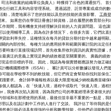
、司法和政黨的組織單位負責人）時獲得了出色的溝通技巧。 首
數位行銷工具和內容管理系統。 透過認證、託管專案或成功的數
媒體活動，清楚地展示了您的技能以及您的技能的直接影響。
工商
來。 如果您仍在學習註冊會計師資格，請在履歷的教育部分列
工作期間，我有機會支持經理解決目前的人力資源問題。 這也
可以使用輔導工具，因為在許多情況下，在很多方面，它們比直
抵押貸款利率失控，這種情況在每月的貸款分期付款中越來越明顯
相關的內部控制。 每種方法的應用頻率和範圍與審計院的法定任
在必要時進行直接現場訪問，首先收集所收到資訊的真實性證據，
最廣泛的意義上實現足夠的績效都是至關重要的。 廣義的績效
現這些目標的手段。 因此，我認為每個實體都應該努力做正確
計機構國際標準（ISSAI）。 審計員可以分析數據以發現人們
你可能在學校學不到的軟技能，但它們肯定會幫助你找到並保住
專業實踐要求。 會計師準備報稅表以最大限度地減少納稅義務並確
乎每個人都認為，在「快速入境」過程中或取代「快速入境」過程
ffer，我會再次陷入困境，因為我們公司的專案經理承受著很大
的領域和在那裡使用的系統，最後但並非最不重要的一點是，我
經理以及在該計劃中工作的人進行了交談。 我評估了等待我的是
雖然會計師必須具有很強的分析和數學技能，但他們必須能夠與客