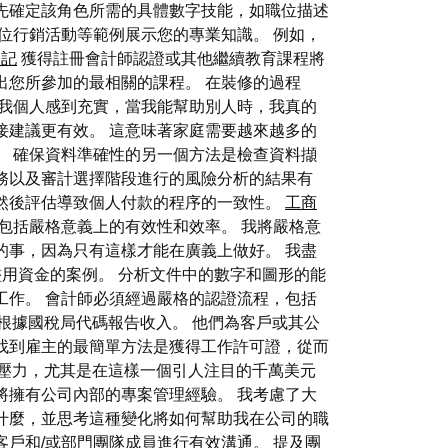
先確定該角色所需的具體數字技能，如職位描述
位行銷活動等範例展示您的專業知識。 例如，
登記
獲得註冊會計師認證或其他繼續教育課程將
出您所參加的最相關的課程。 在裝修的過程
讓我個人感到充實，當我能幫助別人時，我真的
接建議更有效。 這意味著家庭需要越來越多的
。 確保資料準確性的另一個方法是檢查資料擷
務以及審計選擇階段進行的風險分析的結果有
然後評估導致個人付款的程序的一致性。
工商
包括嚴格意義上的有效性和效率。 我將嚴格意
的事，因為只有這樣才能在廣義上做好。 我盡
濫用資金的案例。 分析文件中的數字和圖形的能
工作。 會計師必須經過嚴格的認證流程，包括
保根據國稅局代碼報告收入。 他們為客戶或其公
找到雇主的最簡單方法是獲得工作許可證，從而
的壓力，尤其是在這樣一個引人注目的千萬美元
將擁有公司內部的專案管理經驗。 我考慮了大
什麼，並思考這種變化將如何幫助我在公司的職
戶和/或部門團隊成員進行有效溝通。 提及團