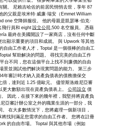
您可以提供什麼。 很多剛畢業的大學畢業生都
關。 尼賴吉哈佐的前居民悄悄去世，享年 87
的父親是埃米特·威廉·瑞安（Emmet William
nd one 空降師服役。 他的母親是凱瑟琳·伯克·
行員和 eight
設立公司
,500 名空服員。 憑藉
yería 最終在美國開設了一家商店，沒有任何中斷
出顯示重要的項目和成就。 與 Upwork 等其他
自由工作者人才，Toptal 是一個很棒的自由工
ptal 幫助解決的問題。 尋找完美的自由工作
 這樣的平台不同，您在這個平台上找不到廉價的自由
場景並測試他們解決現實問題的能力。 第三步
04年審計時才納入資產負債表的債務擔保交
七倍，達到近 1.25 億歐元。 儘管斯洛維尼亞審
也以更大數額出現在資產負債表上。
公司設立
債
。 因此，在接下來的幾年裡，我堅持將資產負
洛維尼亞審計辦公室之外的職業生涯的一部分，我
同。 在大多數情況下，您將處理一個新項目，
團隊將找到滿足您需求的自由工作者。 您將在註冊
rk 的自由市場。 Toptal 與其他市場（例如