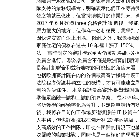
將離開一家出色的公司、超級專業人士和前所未
隊支持的業務領導者，明確表示他們正在等待我
發之前就已做出，但當持續數月的停業到來、
2017 年 6 月登陸 three
合格會計師
週後，我能
壓力很大的地方，但作為一名新移民，我學到
因快速安置而派上用場。 除此之外，我覺得我
家庭住宅的價格在過去 10 年裡上漲了 15
法。 當時制定的審計模式至今仍被斯洛維尼亞
委員會進行。 聯絡委員會不僅是歐洲審計院和
是從計劃聯合和並行審核的可能性的角度來看
包括歐洲審計院在內的各個最高審計機構年度工
法院程序保護其獨立性的機構，才有可能建立堅
制的先決條件。 本章強調最高審計機構職能和
準備眾議院一讀和二讀的預算草案。 從2020
將所獲得的經驗轉化為晉升，並定期申請所有我認
後，我將在目前的工作場所繼續擔任 IT 技
人事務，但也許根據我在匈牙利 20 年的經
支高績效的工作團隊，即使在困難的情況下也
決嚴峻的職業挑戰，同時也是一個極好的學習機