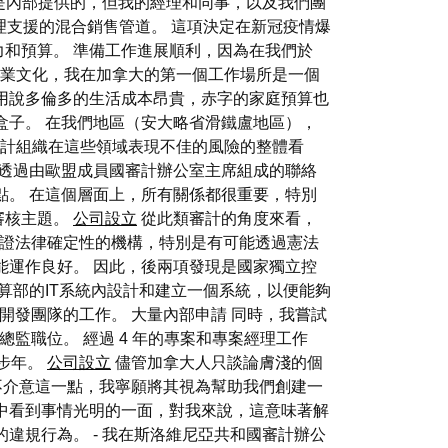
不是內部提供的，但我的經理和同事，以及我們團
理支援的混合銷售管道。 這項決定在新冠疫情爆
和預算。 準備工作進展順利，因為在我們於
的企業文化，我在加拿大的第一個工作場所是一個
用說多倫多的生活成本昂貴，赤字的家庭預算也
盒子。 在我們地區（安大略省滑鐵盧地區），
受審計組織在這些領域表現不佳的風險的整體看
流透過由歐盟成員國審計辦公室主席組成的聯絡
點。 在這個層面上，所有關係都很重要，特別
審核主題。
公司設立
從此類審計的角度來看，
保證法律確定性的機構，特別是有可能透過憲法
能運作良好。 因此，後兩項發現是國家獨立控
算部的IT系統內設計和建立一個系統，以便能夠
體開發團隊的工作。 大量內部申請 同時，我嘗試
監職位。 經過 4 年的專案和專案經理工作
一步年。
公司設立
儘管加拿大人只談論膚淺的個
並不介意這一點，我寧願將其視為幫助我們創建一
中看到事情光明的一面，對我來說，這意味著解
違規行為。 - 我在斯洛維尼亞共和國審計辦公