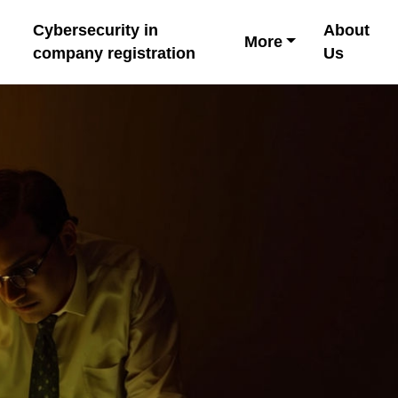
Cybersecurity in
About
More
company registration
Us