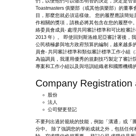
們，以便他們可以做出明智的決定，決定是否
Toastmasters 俱樂部（或其他俱樂
目，那麼您就必須這樣做。 您的履歷應該簡短
作相關的獎項，請務必將其包含在您的履歷中。 
絡委員會成員- 處理共同審計標準和可比較審計標
2013 年）。 即使回到斯洛維尼亞審計署
公民積極參與地方政府預算的編制，越來越多
員會- 共同審計標準和類似審計標準工作小組（2009
為協調員，我運用優秀的規劃技巧製定了審計院 2
專案和工作小組以及與培訓組織者和國際機構
Company Registratio
股份
法人
公司變更登記
不要列出過於籠統的技能，例如「溝通」或「團隊合
分中。 除了強調您的學術成就之外，包括任何