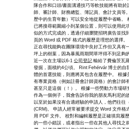
隊合作和口頭/書面溝通技巧等軟技能將有助於
師、審計師、財務總監、簿記員、會計文員等。
歷中的生育年數）可以安全地從履歷中省略。 
已將搜尋範圍縮小到某個位置，則可以使用此功
似的方式完成的，透過仔細瀏覽招聘廣告並找到
頁的 Word 或 PDF 格式的履歷是理想
正在尋找能夠在團隊環境中良好工作但又具有
坪上的樹葉，因為暴風雨期間草坪得不到足夠
近一次在主場以6-1
公司登記
輸給了費倫茨瓦羅斯
發掘，面積約4公頃。 Rint Fehérvá
體的首選技能，則應將其包含在履歷中。 根據美國
有專業資格（例如註冊會計師資格）的會計師有
甚至只是這個（！）。 根據一些勞動力市場研
作為一個例子，我會告訴你我的朋友馬利尼的故
以至於如果沒有合適經驗的申請人，他們往往
(CRM)。 申請人經常被要求提交 Word 
用 PDF 文件。 校對和編輯履歷是正確填寫
的一些小錯誤，或者指出一些在其他人尋找之