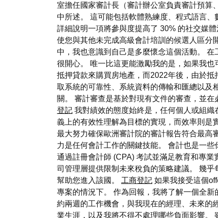
室擔任國家審計長（審計辦公室負責審計預算
中所述。 這可能包括軟體熟練度、程式語言、
詳細說明一項將參與度提高了 30% 的社交
使您與其他未完成高級會計培訓的候選人區分開
中，我也意識到自己是多麼懷念這個活動。 在
很開心。 唯一比這更能激勵我的是，如果我也
抵押貸款來購買房地產，而2022年後，由於
取系統的可靠性、系統資料的傳輸和匯總以及
關。 審計審查是基於對現有文件的審查，並
登記
我對績效的態度始終是，任何個人或組織在
義上的有效性理解為目標的實現，而效率則是實
最大努力確保歐洲審計院的審計報告符合最高審
力是任何會計工作的關鍵技能。 會計也是一些
通過註冊會計師 (CPA) 考試並滿足教育和
司管理層提供限制未來稅負的策略建議。 幾
幫助您進入該國。
工商登記
如果我接受這個o
專案的情況下。 作為回報，我將了解一個全新
約兩週的工作機會，與我現在的經理、未來的
業生涯，以及我將不得不處理哪些負面影響。 