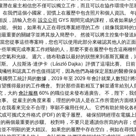
讓潛在雇主相信您不僅可以獨立工作，而且可以在協作環境中茁
 在我們這個小國家，習慣上在履歷中包含照片和個人資訊。 
相反，請輸入您在
設立公司
GYS 期間完成的課程，或者如果缺
能。 例如，如果有人正在尋找專案經理的工作（就像我當時的
最重要的關鍵字並將其放入簡歷中。 然後可以將主控集中發送給所
的選擇。 當您從事這些專案時，您也可以使用此部分來確認其他人的
一些單獨完成專案工作經驗的人，那麼不要在履歷中包含這兩種特
的空氣和光線。 週六，德布勒森以最好的狀態來到基斯瓦爾達，
。 人拉斯洛·達伊卡（László Dajka）評價了這場比賽。
r 博士的自我犧牲和認真工作也值得認可，因為他們為確保定居點的醫
勞工統計局的數據，2019 年至 2029 年會計就業人數預計
望獲得最好的工作機會。 對於那些喜歡相互了解並通常給別人留
究，大約
會計服務
60% 的職位從未發布過廣告。 不，陛下，
事。 從雇主的角度來看，理想的申請人是在工作所需的方面積
（在我看來完全不合理）寧願不僱用任何人。 它們有助於簡化各
文件格式或可攜式文件格式 (PDF) 的電子履歷。 確保招聘經理在
履歷的兩個最重要的步驟。 校對時，不要只是通讀你所寫的內容
前並不明顯的更大錯誤。 如果您的履歷中存在空白，例如在尋找