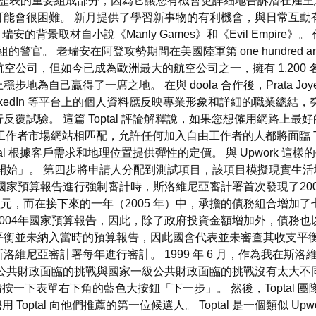
歷表的重要組成部分，因為它讓您有機會更詳細地告訴潛在雇主
能會很困難。 新月提供了學習新事物的有利機會，與日常互動有
的背景取材自小說《Manly Games》和《Evil Empire》。 他
殺組的警官。 老瑞安在阿登攻勢期間在美國陸軍第 one hundred a
航空公司，但如今已成為歐洲最大的航空公司之一，擁有 1,200 名飛
為自己贏得了一席之地。 在與 doola 合作後，Prata Jo
nkedIn 等平台上的個人資料應反映專業形象和詳細的職業總結，突
試驗。 這篇 Toptal 評論解釋說，如果您想僱用網路上最好的
自由工作者市場網站相匹配，允許任何加入自由工作者的人都將面臨 To
ptal 根據客戶需求和地理位置提供彈性的定價。 與 Upwork
開始」。 第四步將申請人分配到測試項目，該項目模擬現實生活
國家預算報告進行強制審計時，斯洛維尼亞審計署首次發現了20
0 萬歐元，而在接下來的一年（2005 年）中，承擔的債務組合增加了
004年國家預算報告，因此，除了政府投資金額增加外，債務
平衡並未納入當時的預算報告，因此國會代表並未審查其收支平衡
維尼亞審計署每年進行審計。 1999 年 6 月，作為我在斯
公共財政面臨的挑戰與國家一級公共財政面臨的挑戰沒有太大不
請按一下表單右下角的藍色大按鈕「下一步」。 然後，Toptal 
Toptal 向他們推薦的第一位候選人。 Toptal 是一個類似 Upwo