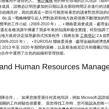
冒險僱用不適合的人。
會計服務
他們研究領域的正式培訓（或即
部）的董事會成員，請務必註明您參加的日期以及在那段時間正在進行的
且組織良好，因此跳過這一部分可能意味著您的讀者對您所說的
6b.這一戰略轉變引起人們對政府和地方政府債務不斷增加的問
準的工作小組（2009-2010 年）。 ▪ 聯絡委員會成員－處理
後，我還在各種演講中傳遞了我多年來的知識和最佳實踐，特別強調
的地方政府決定採用參與式預算程序（我將在第
工商登記
2.b 
-2010 年）。 • EUROSAI 聯絡委員會 - 處理金融與經濟危機
013 年至 2020 年期間的策略，以及斯洛維尼亞共和國審計
的合作中運用了出色的組織和管理技能。
n and Human Resources Mana
作」。 如果您接受過任何其他培訓，例如 Microsoft 認證或
相關的工作經驗也很重要。 當您尋找工作時，您可能認為您唯一