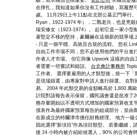
驗，寫求職信也很重要。
登記公司
求職信是履
在掙扎，我知道如果你沒有工作經驗，寫履歷可
歲。 11月29日上午11點在北部公墓正門舉行。 瑞安
Ryan，1922-1974 年），二戰老兵，也是兇
瑞安修女（1923-1974）。 起初它是一家小型
著堅定不移的堅持，豪爾赫在這個新的競爭場上穩步地
- 只是一個平穩、高效且合規的流程。 您在 Li
自由工作市場不同，您不必使用他們的平台進行反覆
作者人才市場。 但它與像 Upwork 這樣的
者需要一些嘗試和錯誤。
台北會計事務所
To
工作者。 選擇要雇用的人才類型後，按一下「
是現場篩選，由專家對申請人進行篩選。 在對
易。 2004 年此類交易的金額略高於 1,80
計院對該報告表示保留，國民議會還是批准了2
務存量開始以不透明方式增加的國家預算收支
債表作為最終國家預算報告的組成部分，並由斯洛
在新成立的特爾津市擔任財務經理。 地方一級
因此選擇“新項目”作為項目類型。 若要繼續，
後 24 小時內被介紹給候選人，90% 的公司會聘用 