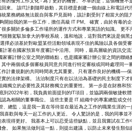
有的優秀工作文化 - 為了更好的機會。 不幸的是，這個機會
回來。 該IT計劃隨即啟動，其目標是創建一個由線上和電話代
傳統業務網絡無法親自與客戶見面時，該計劃受到了相當大的阻力
夠開始我的第一份工作，擔任高級 IT PM。 確實，由於有毒
了很多關於多倫多工作場所的運作方式和專業英語的知識。 更不
們很難駕馭加拿大的學校系統，溫和地說，這對我們來說是個黑
0%。 選擇必須基於對歐盟某些活動領域表現不佳的風險以及各個
審計署在國家預算年度審計中沿用。 同時，最高層級的資訊交
國家審計辦公室之間的聯絡點，也是國家審計辦公室之間的聯絡
，其中兩個或多個審核員同意共同進行特定審核或同時處理同一
作計畫規劃的共同時間表尤其重要。 只有運作良好的機構──
實的法律架構。 法治制度只有在以法治為基礎的民主制度下才
組織獨立的必要性及其財務獨立的重要性。 第一步是在財務和預
年底到2022年初，我負責前面提到的IT項目，並協調兩個敏捷軟
為相關的董事職位。 這些主要是 IT 組織中的專案總監或交付總
術主管、總監，這是我一直在等待並在最近為之工作的職業生涯的
驗，我喜歡與每天一起工作的人更近。 令人驚訝的是，我的同事
能表現得更好。 我基本上可以忍受這些缺點，並且我嘗試在工作
會。 如果無法做到這一點，則提出建議，以防止未來發生類似的