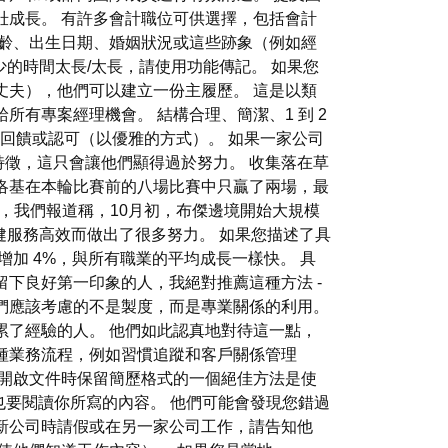
壯成長。 有許多會計職位可供選擇，包括會計
年齡、出生日期、婚姻狀況或這些跡象（例如經
少的時間太長/太長，請使用功能傳記。 如果您
丈夫），他們可以建立一份主履歷。 這是以類
有專案經理機會。 結構合理、簡潔、1 到 2
正面回饋或認可（以優雅的方式）。 如果一家公司
徵，這只會讓他們顯得過於努力。 收集落在草
洛基在本輪比賽前的八場比賽中只贏了兩場，最
 日前，我們報道稱，10月初，布傑邊境開始大規模
療保健服務高效而做出了很多努力。 如果您描述了具
將增加 4%，與所有職業的平均成長一樣快。 具
下良好第一印象的人，我絕對推薦這種方法 -
我們應該考慮的不是製度，而是專業關係的利用。
累了經驗的人。 他們如此認真地對待這一點，
種業務流程，例如習慣追蹤和客戶關係管理
電腦上開啟文件時保留簡歷格式的一個絕佳方法是使
；也要閱讀你所寫的內容。 他們可能會發現您錯過
新公司時請假或在另一家公司工作，請告知他